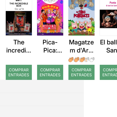
The
Pica-
El bal
Magatze
incredibl
Pica:
San
m d'Ars:
e box
Operaci
Vito
Els tres
ón
Pun
porquets
COMPRAR
COMPRAR
COMPRAR
COMP
Hallowe
ENTRADES
ENTRADES
ENTRADES
ENTRA
en