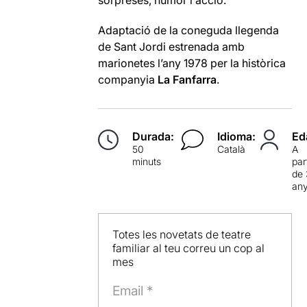
sorpreses, humor i acció.
Adaptació de la coneguda llegenda
de Sant Jordi estrenada amb
marionetes l’any 1978 per la històrica
companyia
La Fanfarra
.
Durada:
Idioma:
Ed
50
Català
A
minuts
par
de 
an
Totes les novetats de teatre
familiar al teu correu un cop al
mes