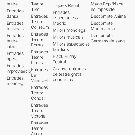
teatre
Teatre
Mago Pop 'Nada
Tiquets Regal
Tívoli
es imposible'
Entrades
Entrades
dansa
Entrades
Descompte Ànima
espectacles a
Teatre
Entrades
Madrid
Descompte
Coliseum
musicals
Mamma mia
Millors monòlegs
Entrades
Entrades
Descompte
Millors musicals
Teatre
teatre
Germans de sang
Millors espectacles
Borràs
infantil
familiars
Entrades
Entrades
Black Friday
Teatre
òpera
Teatral
Romea
Entrades
Guanya entrades
Entrades
improvisació
de teatre gratis -
La
Entrades
concursos
Villarroel
monòlegs
Entrades
Teatre
Condal
Entrades
Teatre
Victòria
Entrades
Teatre
Apolo