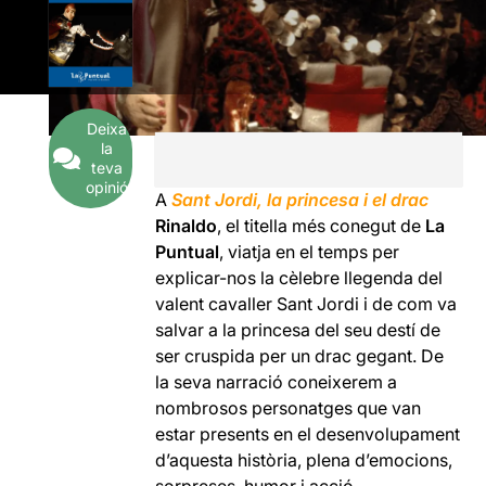
Deixa
la
teva
opinió
A
Sant Jordi, la princesa
i el drac
Rinaldo
, el titella més conegut de
La
Puntual
, viatja en el temps per
explicar-nos la cèlebre llegenda del
valent cavaller Sant Jordi i de com va
salvar a la princesa del seu destí de
ser cruspida per un drac gegant. De
la seva narració coneixerem a
nombrosos personatges que van
estar presents en el desenvolupament
d’aquesta història, plena d’emocions,