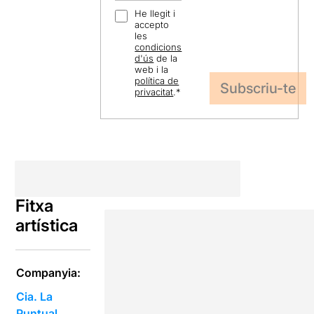
He llegit i
accepto
les
condicions
d'ús
de la
web i la
política de
privacitat
.
*
Fitxa
artística
Companyia:
Cia. La
Puntual