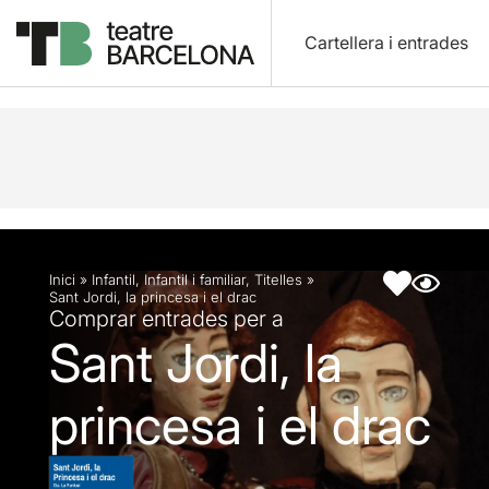
Cartellera i entrades
Descripció
Fitxa artística
Fotos i vídeos
Inici
»
Infantil
,
Infantil i familiar
,
Titelles
»
Sant Jordi, la princesa i el drac
Comprar entrades per a
Sant Jordi, la
princesa i el drac