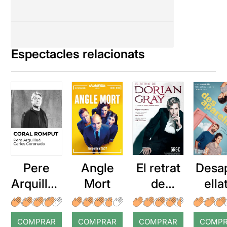
Espectacles relacionats
Pere
Angle
El retrat
Desa
Arquillué
Mort
de
ella
: Coral
Dorian
romput
Gray
COMPRAR
COMPRAR
COMPRAR
COMP