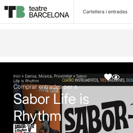
Cartellera i entrades
Descripció
Fitxa artística
Inici
»
Dansa
,
Música
,
Proximitat
»
Sabor
Life is Rhythm
Comprar entrades per a
Sabor Life is
Rhythm