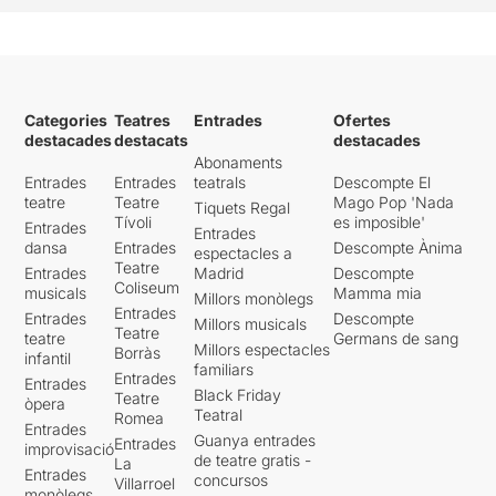
Categories
Teatres
Entrades
Ofertes
destacades
destacats
destacades
Abonaments
Entrades
Entrades
teatrals
Descompte El
teatre
Teatre
Mago Pop 'Nada
Tiquets Regal
Tívoli
es imposible'
Entrades
Entrades
dansa
Entrades
Descompte Ànima
espectacles a
Teatre
Entrades
Madrid
Descompte
Coliseum
musicals
Mamma mia
Millors monòlegs
Entrades
Entrades
Descompte
Millors musicals
Teatre
teatre
Germans de sang
Millors espectacles
Borràs
infantil
familiars
Entrades
Entrades
Black Friday
Teatre
òpera
Teatral
Romea
Entrades
Guanya entrades
Entrades
improvisació
de teatre gratis -
La
Entrades
concursos
Villarroel
monòlegs