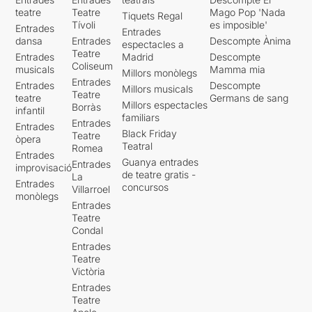
teatre
Teatre
Mago Pop 'Nada
Tiquets Regal
Tívoli
es imposible'
Entrades
Entrades
dansa
Entrades
Descompte Ànima
espectacles a
Teatre
Entrades
Madrid
Descompte
Coliseum
musicals
Mamma mia
Millors monòlegs
Entrades
Entrades
Descompte
Millors musicals
Teatre
teatre
Germans de sang
Millors espectacles
Borràs
infantil
familiars
Entrades
Entrades
Black Friday
Teatre
òpera
Teatral
Romea
Entrades
Guanya entrades
Entrades
improvisació
de teatre gratis -
La
Entrades
concursos
Villarroel
monòlegs
Entrades
Teatre
Condal
Entrades
Teatre
Victòria
Entrades
Teatre