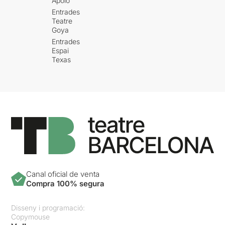
Apolo
Entrades
Teatre
Goya
Entrades
Espai
Texas
Canal oficial de venta
Compra 100% segura
Disseny i programació:
Copymouse