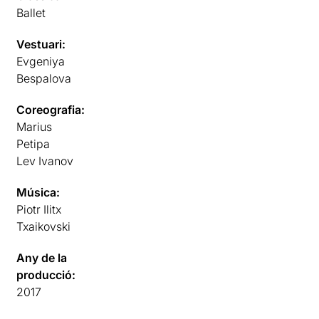
Ballet
Vestuari:
Evgeniya
Bespalova
Coreografia:
Marius
Petipa
Lev Ivanov
Música:
Piotr Ilitx
Txaikovski
Any de la
producció:
2017