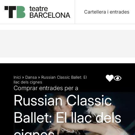
Cartellera i entrades
Descripció
Fitxa artística
Inici
»
Dansa
»
Russian Classic Ballet: El
llac dels cignes
Comprar entrades per a
Russian Classic
Ballet: El llac dels
cignes