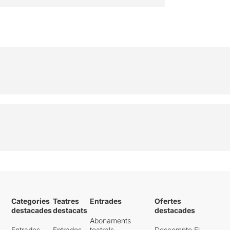
Categories
Teatres
Entrades
Ofertes
destacades
destacats
destacades
Abonaments
Entrades
Entrades
teatrals
Descompte El