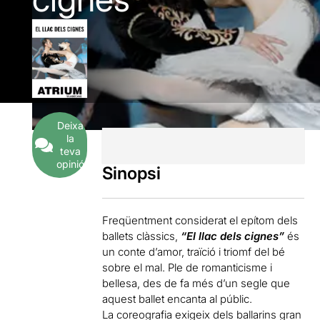
Deixa
la
teva
opinió
Sinopsi
Freqüentment considerat el epítom dels
ballets clàssics,
“El llac dels cignes”
és
un conte d’amor, traïció i triomf del bé
sobre el mal. Ple de romanticisme i
bellesa, des de fa més d’un segle que
aquest ballet encanta al públic.
La coreografia exigeix ​​dels ballarins gran