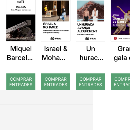
Miquel
Israel &
Un
Gra
Barcelon
Mohame
huracà
gala
a: Rojos
d
avança
dan
alegrem
COMPRAR
COMPRAR
COMPRAR
COMP
ent
ENTRADES
ENTRADES
ENTRADES
ENTRA