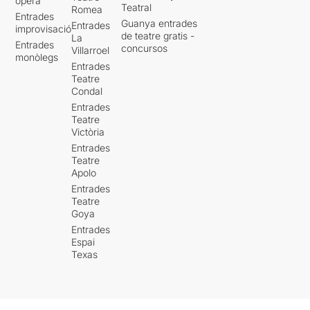
òpera
Teatral
Romea
Entrades
Guanya entrades
Entrades
improvisació
de teatre gratis -
La
Entrades
concursos
Villarroel
monòlegs
Entrades
Teatre
Condal
Entrades
Teatre
Victòria
Entrades
Teatre
Apolo
Entrades
Teatre
Goya
Entrades
Espai
Texas