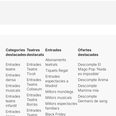
Categories
Teatres
Entrades
Ofertes
destacades
destacats
destacades
Abonaments
Entrades
Entrades
teatrals
Descompte El
teatre
Teatre
Mago Pop 'Nada
Tiquets Regal
Tívoli
es imposible'
Entrades
Entrades
dansa
Entrades
Descompte Ànima
espectacles a
Teatre
Entrades
Madrid
Descompte
Coliseum
musicals
Mamma mia
Millors monòlegs
Entrades
Entrades
Descompte
Millors musicals
Teatre
teatre
Germans de sang
Millors espectacles
Borràs
infantil
familiars
Entrades
Entrades
Black Friday
Teatre