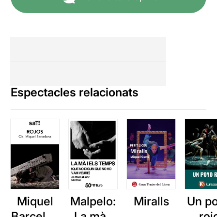
Espectacles relacionats
Miquel
Malpelo:
Miralls
Un p
Barcelon
La mà i
roj