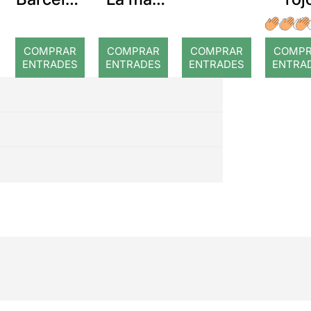
a: Rojos
els
temps.
COMPRAR
COMPRAR
COMPRAR
COMP
Que no
ENTRADES
ENTRADES
ENTRADES
ENTRA
diguin
que no
ho vam
veure