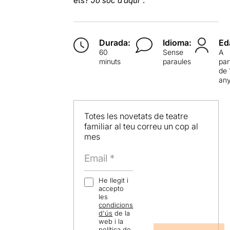
ets?
Jo soc d’aquí
”.
Durada:
Idioma:
Ed
60
Sense
A
minuts
paraules
par
de 
an
Totes les novetats de teatre
familiar al teu correu un cop al
mes
He llegit i
accepto
les
condicions
d'ús
de la
web i la
política de