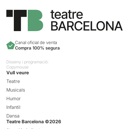
Canal oficial de venta
Compra 100% segura
Disseny i programació:
Copymouse
Vull veure
Teatre
Musicals
Humor
Infantil
Dansa
Teatre Barcelona ©2026