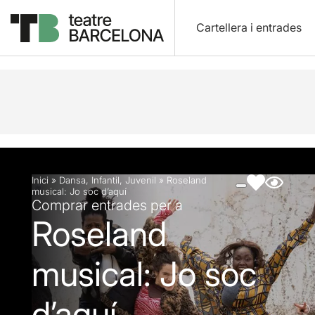
Cartellera i entrades
Descripció
Fitxa artística
Fotos i vídeos
Inici
»
Dansa
,
Infantil
,
Juvenil
»
Roseland
musical: Jo soc d’aquí
Comprar entrades per a
Roseland
musical: Jo soc
d’aquí