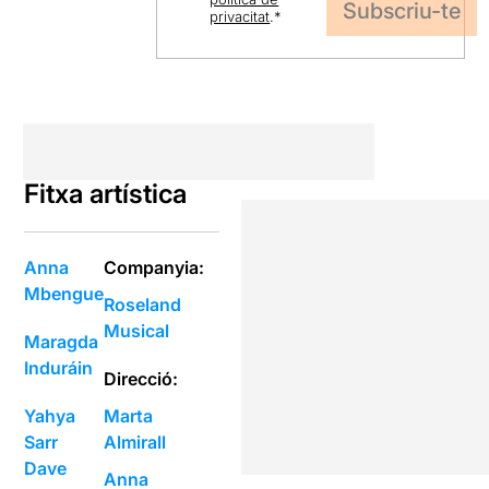
privacitat
.
*
Fitxa artística
Anna
Companyia:
Mbengue
Roseland
Musical
Maragda
Induráin
Direcció:
Yahya
Marta
Sarr
Almirall
Dave
Anna