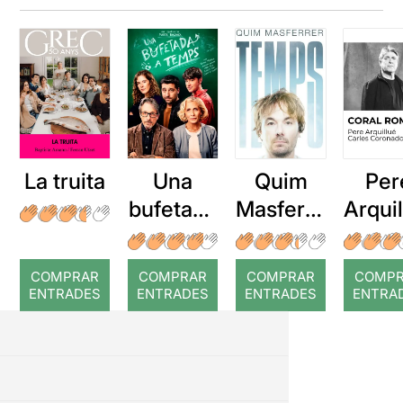
La truita
Una
Quim
Per
bufetada
Masferre
Arqui
a temps
r: Temps
: Cor
romp
COMPRAR
COMPRAR
COMPRAR
COMP
ENTRADES
ENTRADES
ENTRADES
ENTRA