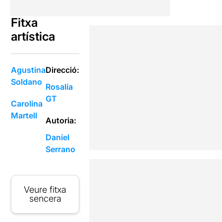
Fitxa
artística
Agustina
Direcció:
Soldano
Rosalía
GT
Carolina
Martell
Autoria:
Daniel
Serrano
Veure fitxa
sencera