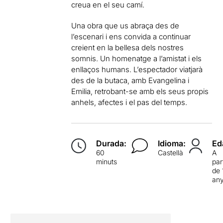
creua en el seu camí.
Una obra que us abraça des de
l’escenari i ens convida a continuar
creient en la bellesa dels nostres
somnis. Un homenatge a l’amistat i els
enllaços humans. L’espectador viatjarà
des de la butaca, amb Evangelina i
Emilia, retrobant-se amb els seus propis
anhels, afectes i el pas del temps.
Durada:
Idioma:
Ed
60
Castellà
A
minuts
par
de 
an