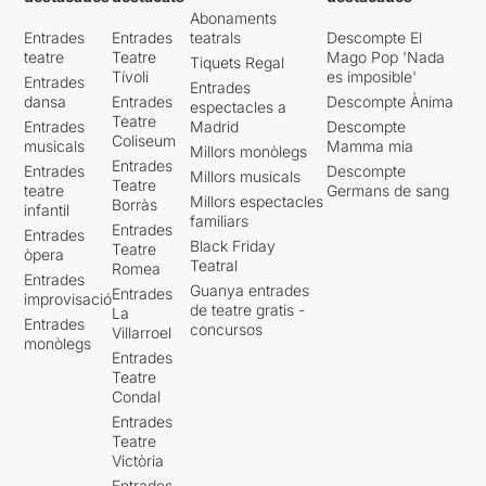
Abonaments
Entrades
Entrades
teatrals
Descompte El
teatre
Teatre
Mago Pop 'Nada
Tiquets Regal
Tívoli
es imposible'
Entrades
Entrades
dansa
Entrades
Descompte Ànima
espectacles a
Teatre
Entrades
Madrid
Descompte
Coliseum
musicals
Mamma mia
Millors monòlegs
Entrades
Entrades
Descompte
Millors musicals
Teatre
teatre
Germans de sang
Millors espectacles
Borràs
infantil
familiars
Entrades
Entrades
Black Friday
Teatre
òpera
Teatral
Romea
Entrades
Guanya entrades
Entrades
improvisació
de teatre gratis -
La
Entrades
concursos
Villarroel
monòlegs
Entrades
Teatre
Condal
Entrades
Teatre
Victòria
Entrades