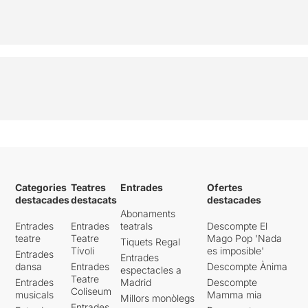
Categories
Teatres
Entrades
Ofertes
destacades
destacats
destacades
Abonaments
Entrades
Entrades
teatrals
Descompte El
teatre
Teatre
Mago Pop 'Nada
Tiquets Regal
Tívoli
es imposible'
Entrades
Entrades
dansa
Entrades
Descompte Ànima
espectacles a
Teatre
Entrades
Madrid
Descompte
Coliseum
musicals
Mamma mia
Millors monòlegs
Entrades