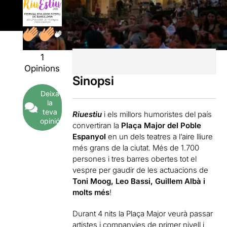
1
Opinions
Sinopsi
Deixa
la
teva
Riuestiu
i els millors humoristes del país
opinió
convertiran la
Plaça Major del Poble
Espanyol
en un dels teatres a l’aire lliure
més grans de la ciutat. Més de 1.700
persones i tres barres obertes tot el
vespre per gaudir de les actuacions de
Toni Moog, Leo Bassi, Guillem Albà i
molts més
!
Durant 4 nits la Plaça Major veurà passar
artistes i companyies de primer nivell i