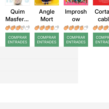
Quim
Angle
Improsh
Corta
Masferre
Mort
ow
cab
r: Temps
roj
COMPRAR
COMPRAR
COMPRAR
COMP
ENTRADES
ENTRADES
ENTRADES
ENTRA