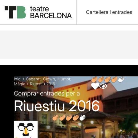
Cartellera i entrades
Descripció
Fitxa artística
Opinions
Articles
Inici
»
Cabaret
,
Clown
,
Humor
,
Màgia
»
Riuestiu 2016
Comprar entrades per a
Riuestiu 2016