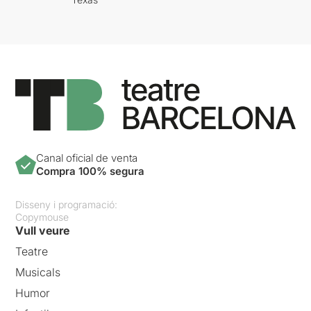
Canal oficial de venta
Compra 100% segura
Disseny i programació:
Copymouse
Vull veure
Teatre
Musicals
Humor