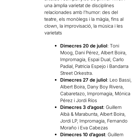
una àmplia varietat de disciplines
relacionades amb l’humor: des del
teatre, els monòlegs i la màgia, fins al
clown, la improvisació, la música i les
varietats
Dimecres 20 de juliol
: Toni
Moog, Dani Pérez, Albert Boira,
Impromagia, Espai Dual, Carlo
Padial, Patricia Espejo i Bandarra
Street Orkestra.
Dimecres 27 de juliol
: Leo Bassi,
Albert Boira, Dany Boy Rivera,
Cabaretazo, Impromagia, Mónica
Pérez i Jordi Ríos
Dimecres 3 d’agost
: Guillem
Albà & Marabunta, Albert Boira,
Jordi LP, Impromagia, Fernando
Moraño i Eva Cabezas
Dimecres 10 d’agost
: Guillem