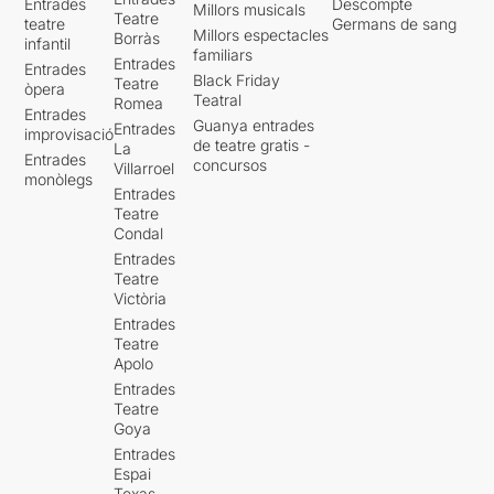
Entrades
Descompte
Millors musicals
Teatre
teatre
Germans de sang
Millors espectacles
Borràs
infantil
familiars
Entrades
Entrades
Black Friday
Teatre
òpera
Teatral
Romea
Entrades
Guanya entrades
Entrades
improvisació
de teatre gratis -
La
Entrades
concursos
Villarroel
monòlegs
Entrades
Teatre
Condal
Entrades
Teatre
Victòria
Entrades
Teatre
Apolo
Entrades
Teatre
Goya
Entrades
Espai
Texas