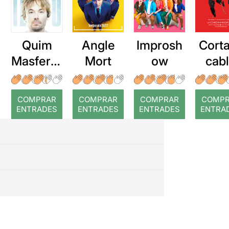
Quim
Angle
Improsh
Corta
Masferre
Mort
ow
cab
r: Temps
roj
COMPRAR
COMPRAR
COMPRAR
COMP
ENTRADES
ENTRADES
ENTRADES
ENTRA