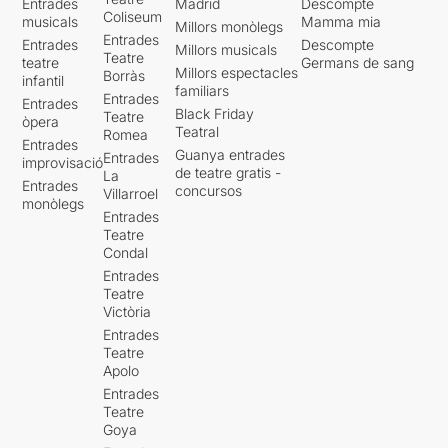
Entrades
Madrid
Descompte
Coliseum
musicals
Mamma mia
Millors monòlegs
Entrades
Entrades
Descompte
Millors musicals
Teatre
teatre
Germans de sang
Millors espectacles
Borràs
infantil
familiars
Entrades
Entrades
Black Friday
Teatre
òpera
Teatral
Romea
Entrades
Guanya entrades
Entrades
improvisació
de teatre gratis -
La
Entrades
concursos
Villarroel
monòlegs
Entrades
Teatre
Condal
Entrades
Teatre
Victòria
Entrades
Teatre
Apolo
Entrades
Teatre
Goya