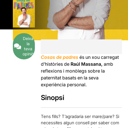
Deixa
la
teva
opinió
Cosas de padres
és un xou carregat
d’històries de
Raúl Massana,
amb
reflexions i monòlegs sobre la
paternitat basats en la seva
experiència personal.
Sinopsi
Tens fills? T’agradaria ser mare/pare? Si
necessites algun consell per saber com