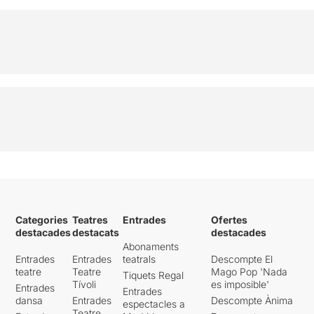
Categories
Teatres
Entrades
Ofertes
destacades
destacats
destacades
Abonaments
Entrades
Entrades
teatrals
Descompte El
teatre
Teatre
Mago Pop 'Nada
Tiquets Regal
Tívoli
es imposible'
Entrades
Entrades
dansa
Entrades
Descompte Ànima
espectacles a
Teatre