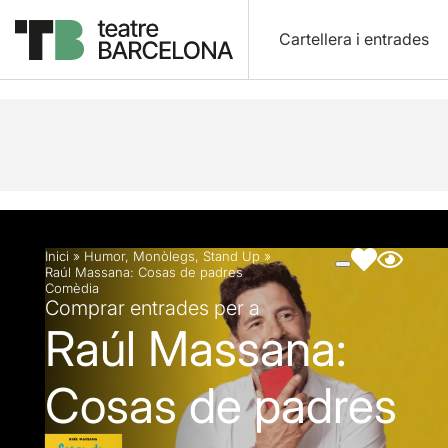
Cartellera i entrades
Descripció
Fitxa artística
Fotos i vídeos
Inici
»
Humor
,
Monòlegs
,
Stand Up
»
Raúl Massana: Cosas de padres
Comèdia
Comprar entrades per a
Raúl Massana:
Cosas de padres