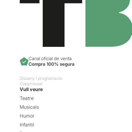
Canal oficial de venta
Compra 100% segura
Disseny i programació:
Copymouse
Vull veure
Teatre
Musicals
Humor
Infantil