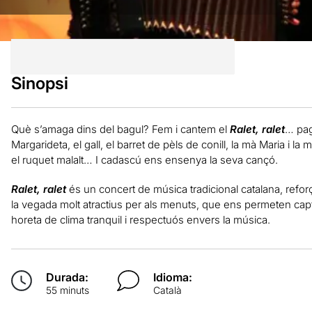
Sinopsi
Què s’amaga dins del bagul? Fem i cantem el
Ralet, ralet
… paga
Margarideta, el gall, el barret de pèls de conill, la mà Maria i la m
el ruquet malalt… I cadascú ens ensenya la seva cançó.
Ralet, ralet
és un concert de música tradicional catalana, reforça
la vegada molt atractius per als menuts, que ens permeten cap
horeta de clima tranquil i respectuós envers la música.
Durada:
Idioma:
55 minuts
Català