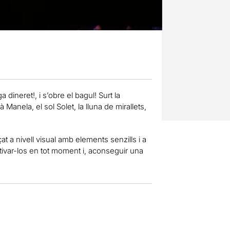
 dineret!, i s’obre el bagul! Surt la
à Manela, el sol Solet, la lluna de mirallets,
t a nivell visual amb elements senzills i a
tivar-los en tot moment i, aconseguir una