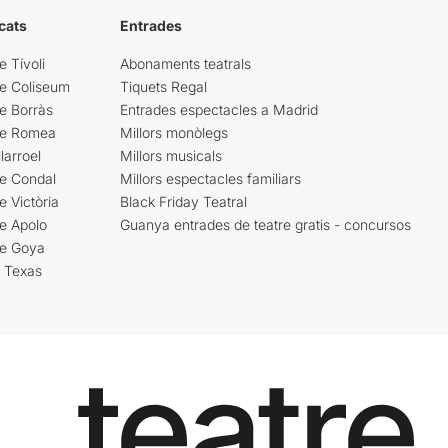
cats
Entrades
e Tívoli
Abonaments teatrals
re Coliseum
Tiquets Regal
e Borràs
Entrades espectacles a Madrid
re Romea
Millors monòlegs
larroel
Millors musicals
re Condal
Millors espectacles familiars
e Victòria
Black Friday Teatral
e Apolo
Guanya entrades de teatre gratis - concursos
re Goya
i Texas