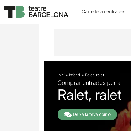
Cartellera i entrades
Descripció
Fitxa artística
Fotos i 
Inici
»
Infantil
»
Ralet, ralet
Comprar entrades per a
Ralet, ralet
Deixa la teva opinió