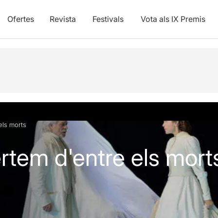
Ofertes
Revista
Festivals
Vota als IX Premis
vídeos
els morts
tem d'entre els mort