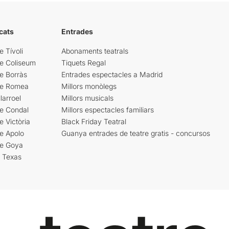
cats
Entrades
e Tívoli
Abonaments teatrals
re Coliseum
Tiquets Regal
e Borràs
Entrades espectacles a Madrid
re Romea
Millors monòlegs
larroel
Millors musicals
re Condal
Millors espectacles familiars
e Victòria
Black Friday Teatral
e Apolo
Guanya entrades de teatre gratis - concursos
re Goya
i Texas