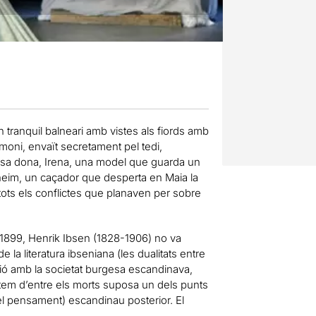
 tranquil balneari amb vistes als fiords amb
rimoni, envaït secretament pel tedi,
iosa dona, Irena, una model que guarda un
lfheim, un caçador que desperta en Maia la
 tots els conflictes que planaven per sobre
y 1899, Henrik Ibsen (1828-1906) no va
la literatura ibseniana (les dualitats entre
nsió amb la societat burgesa escandinava,
ertem d’entre els morts suposa un dels punts
i el pensament) escandinau posterior. El