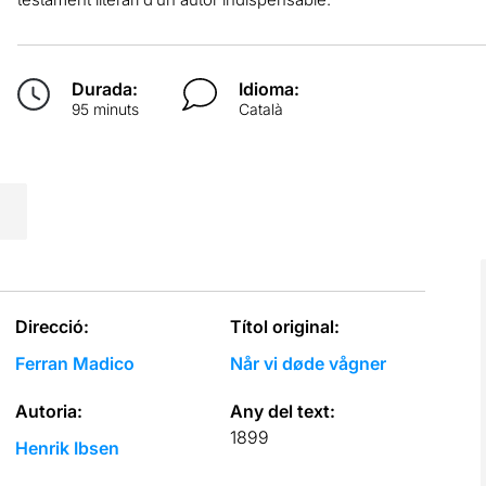
Durada:
Idioma:
95 minuts
Català
Direcció:
Títol original:
Ferran Madico
Når vi døde vågner
Autoria:
Any del text:
1899
Henrik Ibsen