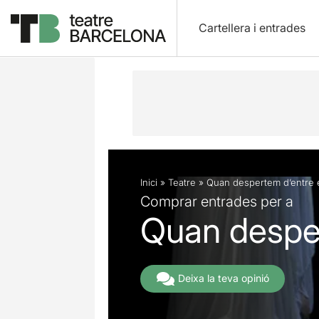
Cartellera i entrades
Descripció
Fitxa artística
Fotos i 
Inici
»
Teatre
»
Quan despertem d’entre 
Comprar entrades per a
Quan desper
Deixa la teva opinió