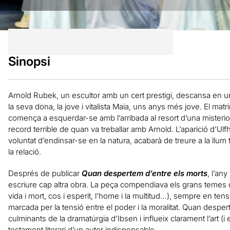
Sinopsi
Arnold Rubek, un escultor amb un cert prestigi, descansa en un
la seva dona, la jove i vitalista Maia, uns anys més jove. El mat
comença a esquerdar-se amb l’arribada al resort d’una mister
record terrible de quan va treballar amb Arnold. L’aparició d’U
voluntat d’endinsar-se en la natura, acabarà de treure a la llum
la relació.
Després de publicar
Quan despertem d’entre els morts
, l’an
escriure cap altra obra. La peça compendiava els grans temes de 
vida i mort, cos i esperit, l’home i la multitud…), sempre en te
marcada per la tensió entre el poder i la moralitat. Quan desp
culminants de la dramatúrgia d’Ibsen i influeix clarament l’art (
testament literari d’un autor indispensable.