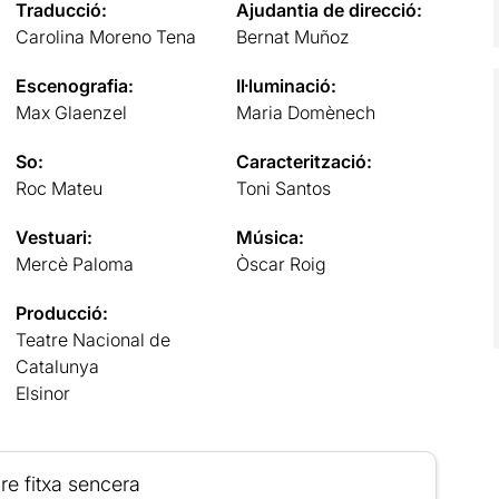
Traducció:
Ajudantia de direcció:
Carolina Moreno Tena
Bernat Muñoz
Escenografia:
Il·luminació:
Max Glaenzel
Maria Domènech
So:
Caracterització:
Roc Mateu
Toni Santos
Vestuari:
Música:
Mercè Paloma
Òscar Roig
Producció:
Teatre Nacional de
Catalunya
Elsinor
re fitxa sencera