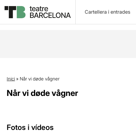
Cartellera i entrades
Inici
»
Når vi døde vågner
Når vi døde vågner
Fotos i vídeos