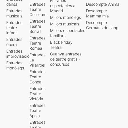
Entrades
dansa
Entrades
Descompte Ànima
espectacles a
Teatre
Entrades
Madrid
Descompte
Coliseum
musicals
Mamma mia
Millors monòlegs
Entrades
Entrades
Descompte
Millors musicals
Teatre
teatre
Germans de sang
Millors espectacles
Borràs
infantil
familiars
Entrades
Entrades
Black Friday
Teatre
òpera
Teatral
Romea
Entrades
Guanya entrades
Entrades
improvisació
de teatre gratis -
La
Entrades
concursos
Villarroel
monòlegs
Entrades
Teatre
Condal
Entrades
Teatre
Victòria
Entrades
Teatre
Apolo
Entrades
Teatre