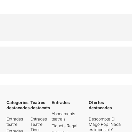
Categories
Teatres
Entrades
Ofertes
destacades
destacats
destacades
Abonaments
Entrades
Entrades
teatrals
Descompte El
teatre
Teatre
Mago Pop 'Nada
Tiquets Regal
Tívoli
es imposible'
Entrades