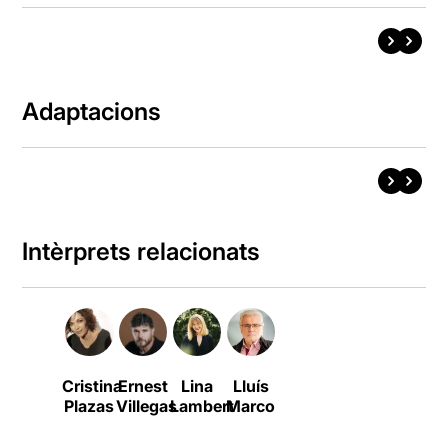
Adaptacions
Intèrprets relacionats
Cristina
Ernest
Lina
Lluís
Plazas
Villegas
Lambert
Marco