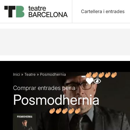
Cartellera i entrades
Descripció
Fitxa artística
Fotos i vídeos
Inici
»
Teatre
»
Posmodhernia
Comprar entrades per a
Posmodhernia