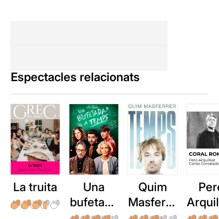
Espectacles relacionats
La truita
Una
Quim
Per
bufetada
Masferre
Arqui
a temps
r: Temps
: Cor