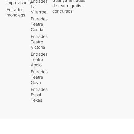
Guanya entrades
Entrades
improvisació
de teatre gratis -
La
Entrades
concursos
Villarroel
monòlegs
Entrades
Teatre
Condal
Entrades
Teatre
Victòria
Entrades
Teatre
Apolo
Entrades
Teatre
Goya
Entrades
Espai
Texas