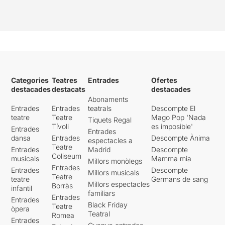
Categories
Teatres
Entrades
Ofertes
destacades
destacats
destacades
Abonaments
Entrades
Entrades
teatrals
Descompte El
teatre
Teatre
Mago Pop 'Nada
Tiquets Regal
Tívoli
es imposible'
Entrades
Entrades
dansa
Entrades
Descompte Ànima
espectacles a
Teatre
Entrades
Madrid
Descompte
Coliseum
musicals
Mamma mia
Millors monòlegs
Entrades
Entrades
Descompte
Millors musicals
Teatre
teatre
Germans de sang
Millors espectacles
Borràs
infantil
familiars
Entrades
Entrades
Black Friday
Teatre
òpera
Teatral
Romea
Entrades