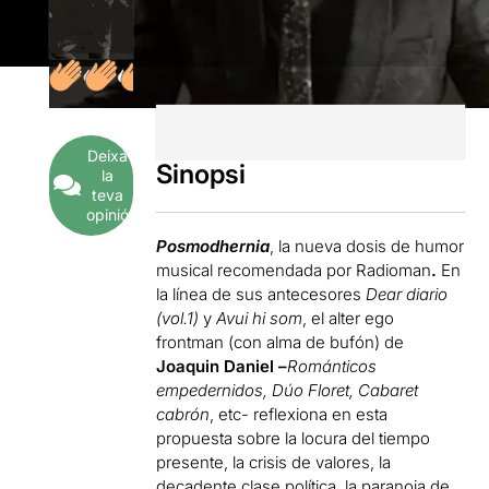
Deixa
Sinopsi
la
teva
opinió
Posmodhernia
, la nueva dosis de humor
musical recomendada por Radioman
.
En
la línea de sus antecesores
Dear diario
(vol.1)
y
Avui hi som
, el alter ego
frontman (con alma de bufón) de
Joaquin Daniel –
Románticos
empedernidos, Dúo Floret, Cabaret
cabrón
, etc- reflexiona en esta
propuesta sobre la locura del tiempo
presente, la crisis de valores, la
decadente clase política, la paranoia de