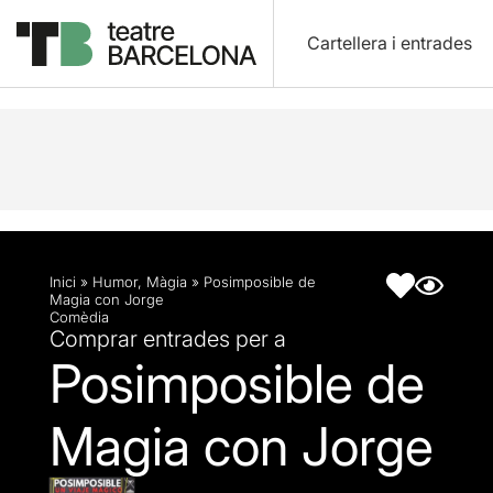
Cartellera i entrades
Descripció
Fitxa artística
Inici
»
Humor
,
Màgia
»
Posimposible de
Magia con Jorge
Comèdia
Comprar entrades per a
Posimposible de
Magia con Jorge