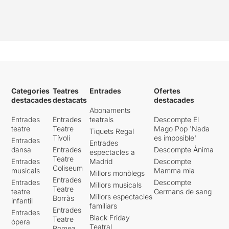
Categories
Teatres
Entrades
Ofertes
destacades
destacats
destacades
Abonaments
Entrades
Entrades
teatrals
Descompte El
teatre
Teatre
Mago Pop 'Nada
Tiquets Regal
Tívoli
es imposible'
Entrades
Entrades
dansa
Entrades
Descompte Ànima
espectacles a
Teatre
Entrades
Madrid
Descompte
Coliseum
musicals
Mamma mia
Millors monòlegs
Entrades
Entrades
Descompte
Millors musicals
Teatre
teatre
Germans de sang
Millors espectacles
Borràs
infantil
familiars
Entrades
Entrades
Black Friday
Teatre
òpera
Teatral
Romea