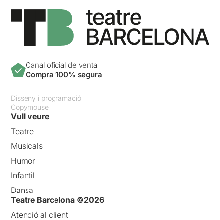
Canal oficial de venta
Compra 100% segura
Disseny i programació:
Copymouse
Vull veure
Teatre
Musicals
Humor
Infantil
Dansa
Teatre Barcelona ©2026
Atenció al client