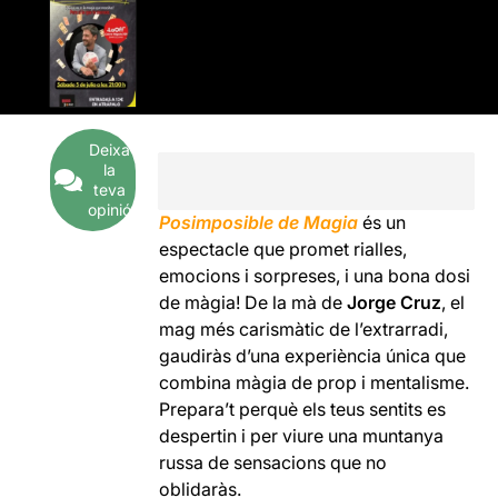
Deixa
la
teva
opinió
Posimposible de Magia
és un
espectacle que promet rialles,
emocions i sorpreses, i una bona dosi
de màgia! De la mà de
Jorge Cruz
, el
mag més carismàtic de l’extrarradi,
gaudiràs d’una experiència única que
combina màgia de prop i mentalisme.
Prepara’t perquè els teus sentits es
despertin i per viure una muntanya
russa de sensacions que no
oblidaràs.