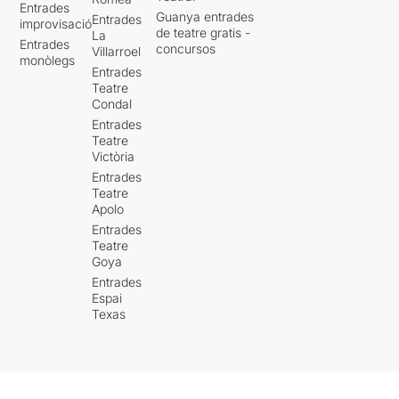
Entrades
Guanya entrades
Entrades
improvisació
de teatre gratis -
La
Entrades
concursos
Villarroel
monòlegs
Entrades
Teatre
Condal
Entrades
Teatre
Victòria
Entrades
Teatre
Apolo
Entrades
Teatre
Goya
Entrades
Espai
Texas