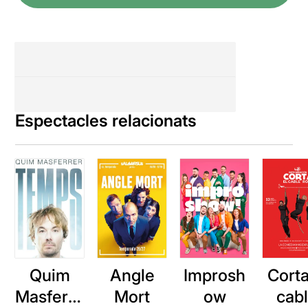
Espectacles relacionats
Quim
Angle
Improsh
Corta
Masferre
Mort
ow
cab