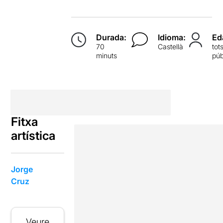
Durada:
Idioma:
Ed
70
Castellà
tot
minuts
púb
Fitxa
artística
Jorge
Cruz
Veure