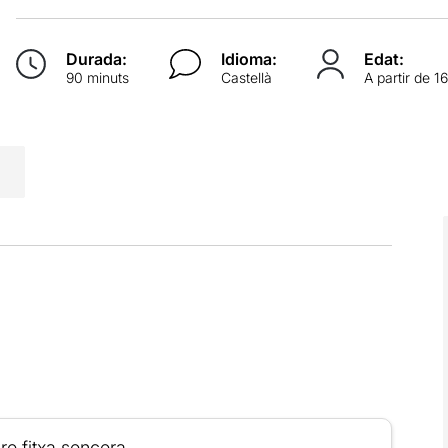
Durada:
Idioma:
Edat:
90 minuts
Castellà
A partir de 1
re fitxa sencera