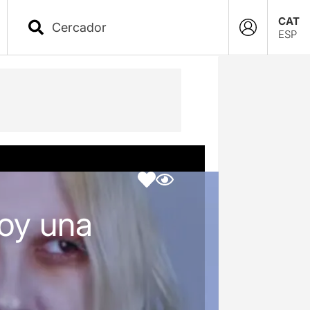
CAT
ESP
Soy una