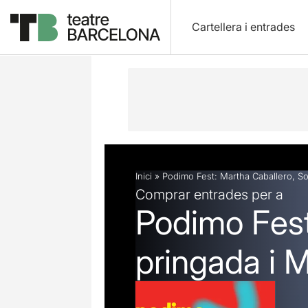
Cartellera i entrades
Descripció
Fitxa artística
Inici
»
Podimo Fest: Martha Caballero, S
Comprar entrades per a
Podimo Fest
pringada i 