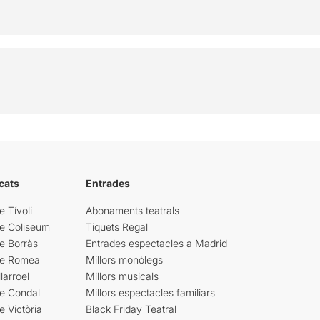
cats
Entrades
e Tívoli
Abonaments teatrals
re Coliseum
Tiquets Regal
e Borràs
Entrades espectacles a Madrid
re Romea
Millors monòlegs
larroel
Millors musicals
re Condal
Millors espectacles familiars
e Victòria
Black Friday Teatral