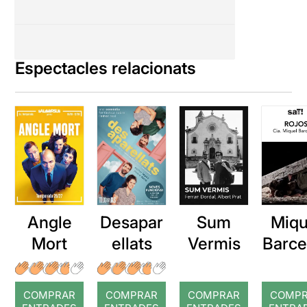
Espectacles relacionats
Angle
Desapar
Sum
Miqu
Mort
ellats
Vermis
Barce
a: Ro
COMPRAR
COMPRAR
COMPRAR
COMP