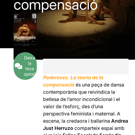
compensació
Deixa
la
teva
opinió
Poderoses. La teoria de la
compensació
és una peça de dansa
contemporània que reivindica la
bellesa de l’amor incondicional i el
valor de l’esforç, des d’una
perspectiva feminista i maternal. A
escena, la credaora i ballarina
Andrea
Just Herruzo
comparteix espai amb