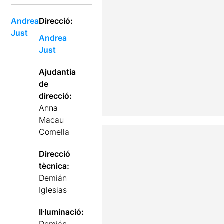
Andrea
Direcció:
Just
Andrea
Just
Ajudantia
de
direcció:
Anna
Macau
Comella
Direcció
tècnica:
Demián
Iglesias
Il·luminació: