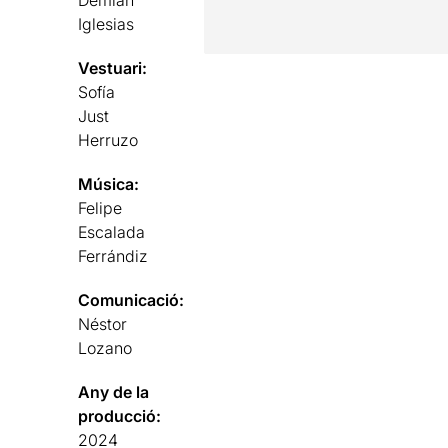
Demián
Iglesias
Vestuari:
Sofía
Just
Herruzo
Música:
Felipe
Escalada
Ferrándiz
Comunicació:
Néstor
Lozano
Any de la
producció:
2024