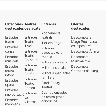
Categories
Teatres
Entrades
Ofertes
destacades
destacats
destacades
Abonaments
Entrades
Entrades
teatrals
Descompte El
teatre
Teatre
Mago Pop 'Nada
Tiquets Regal
Tívoli
es imposible'
Entrades
Entrades
dansa
Entrades
Descompte Ànima
espectacles a
Teatre
Entrades
Madrid
Descompte
Coliseum
musicals
Mamma mia
Millors monòlegs
Entrades
Entrades
Descompte
Millors musicals
Teatre
teatre
Germans de sang
Millors espectacles
Borràs
infantil
familiars
Entrades
Entrades
Black Friday
Teatre
òpera
Teatral
Romea
Entrades
Guanya entrades
Entrades
improvisació
de teatre gratis -
La
Entrades
concursos
Villarroel
monòlegs