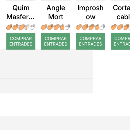
Quim
Angle
Improsh
Corta
Masferre
Mort
ow
cab
r: Temps
roj
COMPRAR
COMPRAR
COMPRAR
COMP
ENTRADES
ENTRADES
ENTRADES
ENTRA