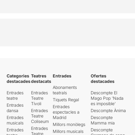
Categories
Teatres
Entrades
Ofertes
destacades
destacats
destacades
Abonaments
Entrades
Entrades
teatrals
Descompte El
teatre
Teatre
Mago Pop 'Nada
Tiquets Regal
Tívoli
es imposible'
Entrades
Entrades
dansa
Entrades
Descompte Ànima
espectacles a
Teatre
Entrades
Madrid
Descompte
Coliseum
musicals
Mamma mia
Millors monòlegs
Entrades
Entrades
Descompte
Millors musicals
Teatre