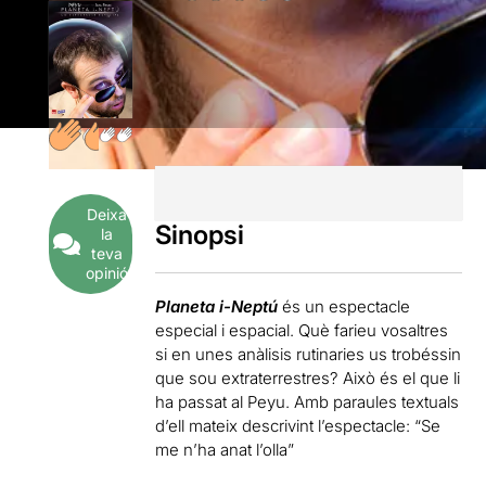
Deixa
Sinopsi
la
teva
opinió
Planeta i-Neptú
és un espectacle
especial i espacial. Què farieu vosaltres
si en unes anàlisis rutinaries us trobéssin
que sou extraterrestres? Això és el que li
ha passat al Peyu. Amb paraules textuals
d’ell mateix descrivint l’espectacle: “Se
me n’ha anat l’olla”