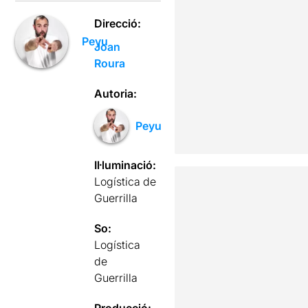
Direcció:
Peyu
Joan
Roura
Autoria:
Peyu
Il·luminació:
Logística de
Guerrilla
So:
Logística
de
Guerrilla
Producció: