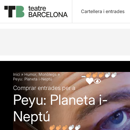
Cartellera i entrades
Descripció
Fitxa artística
Fotos i vídeos
Inici
»
Humor
,
Monòlegs
»
Peyu: Planeta i-Neptú
Comprar entrades per a
Peyu: Planeta i-
Neptú