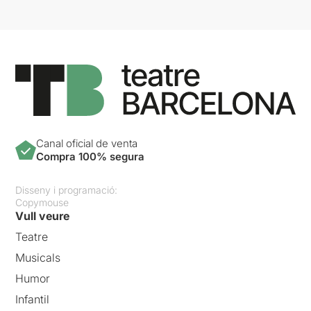
Canal oficial de venta
Compra 100% segura
Disseny i programació:
Copymouse
Vull veure
Teatre
Musicals
Humor
Infantil