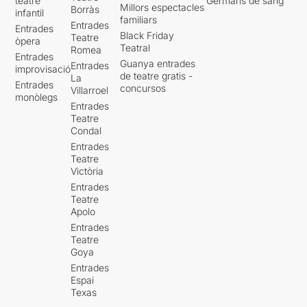
teatre
Germans de sang
Millors espectacles
Borràs
infantil
familiars
Entrades
Entrades
Black Friday
Teatre
òpera
Teatral
Romea
Entrades
Guanya entrades
Entrades
improvisació
de teatre gratis -
La
Entrades
concursos
Villarroel
monòlegs
Entrades
Teatre
Condal
Entrades
Teatre
Victòria
Entrades
Teatre
Apolo
Entrades
Teatre
Goya
Entrades
Espai
Texas