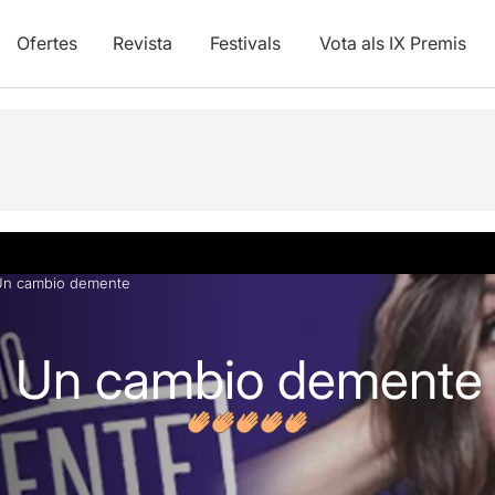
Ofertes
Revista
Festivals
Vota als IX Premis
s
 Un cambio demente
a: Un cambio demente