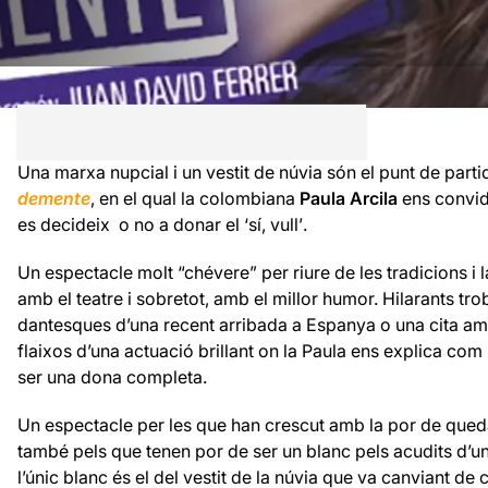
Una marxa nupcial i un vestit de núvia són el punt de part
demente
, en el qual la colombiana
Paula Arcila
ens convida
es decideix  o no a donar el ‘sí, vull’.
Un espectacle molt “chévere” per riure de les tradicions i l
amb el teatre i sobretot, amb el millor humor. Hilarants tro
dantesques d’una recent arribada a Espanya o una cita am
flaixos d’una actuació brillant on la Paula ens explica com 
ser una dona completa.
Un espectacle per les que han crescut amb la por de quedar
també pels que tenen por de ser un blanc pels acudits d’
l’únic blanc és el del vestit de la núvia que va canviant de 