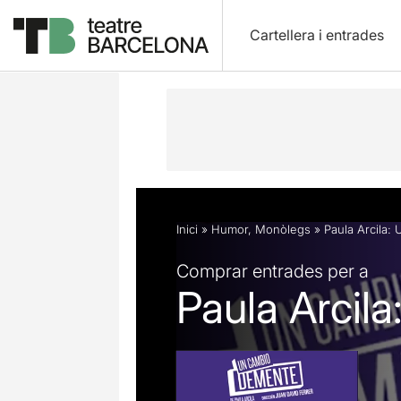
Cartellera i entrades
Descripció
Fitxa artística
Opinion
Inici
»
Humor
,
Monòlegs
»
Paula Arcila:
Comprar entrades per a
Paula Arcil