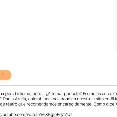
1
ña por el idioma, pero… ¿A tomar por culo? Eso no es una exp
l”. Paula Arcila, colombiana, nos pone en nuestro a sitio en
 de teatro que recomendamos encarecidamente. Como dice A
w.youtube.com/watch?v=XBgIpE6Z7sU