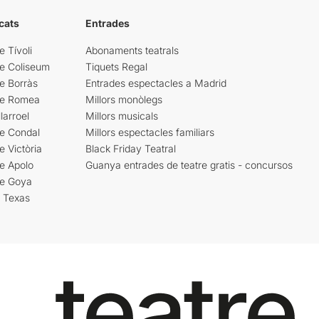
cats
Entrades
e Tívoli
Abonaments teatrals
re Coliseum
Tiquets Regal
e Borràs
Entrades espectacles a Madrid
re Romea
Millors monòlegs
larroel
Millors musicals
re Condal
Millors espectacles familiars
e Victòria
Black Friday Teatral
e Apolo
Guanya entrades de teatre gratis - concursos
re Goya
i Texas