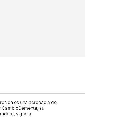
resión es una acrobacia del
 #UnCambioDemente, su
ndreu, síganla.