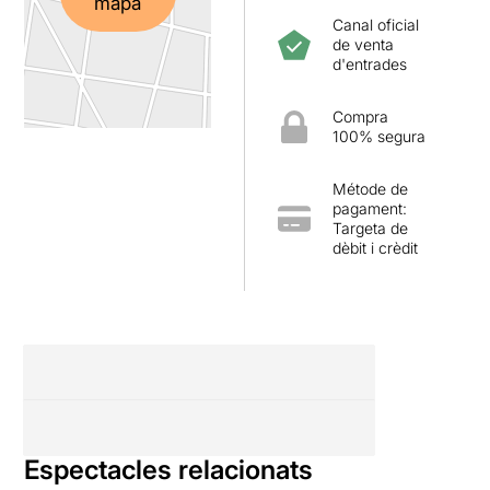
mapa
Canal oficial
de venta
d'entrades
Compra
100% segura
Métode de
pagament:
Targeta de
dèbit i crèdit
Espectacles relacionats