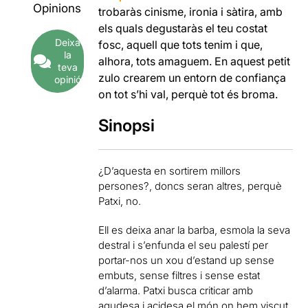
Opinions
trobaràs cinisme, ironia i sàtira, amb
els quals degustaràs el teu costat
Deixa
fosc, aquell que tots tenim i que,
la
alhora, tots amaguem. En aquest petit
teva
zulo crearem un entorn de confiança
opinió
on tot s’hi val, perquè tot és broma.
Sinopsi
¿D’aquesta en sortirem millors
persones?, doncs seran altres, perquè
Patxi, no.
Ell es deixa anar la barba, esmola la seva
destral i s’enfunda el seu palestí per
portar-nos un xou d’estand up sense
embuts, sense filtres i sense estat
d’alarma. Patxi busca criticar amb
agudesa i acidesa el món on hem viscut