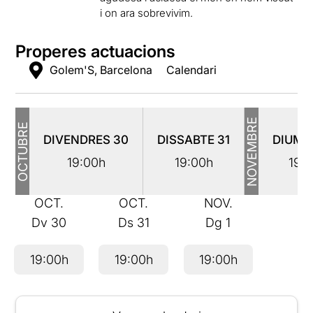
i on ara sobrevivim.
Properes actuacions
Golem'S, Barcelona
Calendari
NOVEMBRE
OCTUBRE
DIVENDRES
30
DISSABTE
31
DIUM
19:00h
19:00h
19:
OCT.
OCT.
NOV.
Dv
30
Ds
31
Dg
1
19:00h
19:00h
19:00h