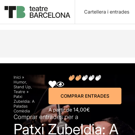
Cartellera i entrades
Descripció
Horaris
Fitxa artística
Fotos i víd
Inici
»
Humor
,
Stand Up
,
Teatre
»
COMPRAR ENTRADES
Patxi
Zubeldia: A
Paladas
A partir de
14,00€
Comèdia
Comprar entrades per a
Patxi Zubeldia: A