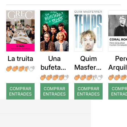
La truita
Una
Quim
Per
bufetada
Masferre
Arqui
a temps
r: Temps
: Cor
romp
COMPRAR
COMPRAR
COMPRAR
COMP
ENTRADES
ENTRADES
ENTRADES
ENTRA