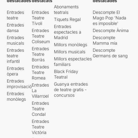
destacades
destacats
destacades
Abonaments
Entrades
Entrades
teatrals
Descompte El
teatre
Teatre
Mago Pop 'Nada
Tiquets Regal
Tívoli
es imposible'
Entrades
Entrades
dansa
Entrades
Descompte Ànima
espectacles a
Teatre
Entrades
Madrid
Descompte
Coliseum
musicals
Mamma mia
Millors monòlegs
Entrades
Entrades
Descompte
Millors musicals
Teatre
teatre
Germans de sang
Millors espectacles
Borràs
infantil
familiars
Entrades
Entrades
Black Friday
Teatre
òpera
Teatral
Romea
Entrades
Guanya entrades
Entrades
improvisació
de teatre gratis -
La
Entrades
concursos
Villarroel
monòlegs
Entrades
Teatre
Condal
Entrades
Teatre
Victòria