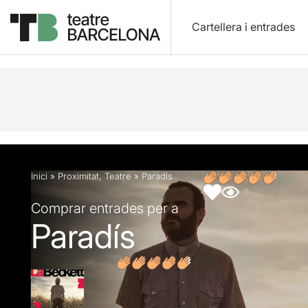
Cartellera i entrades
Descripció
Fitxa artística
Fotos i vídeos
Opin
Inici
»
Proximitat
,
Teatre
»
Paradís
Comprar entrades per a
Paradís