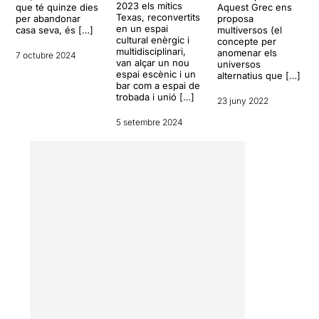
joia teatral.
2023 els mítics
que té quinze dies
Aquest Grec ens
Teatre en estat pur.
Texas, reconvertits
per abandonar
proposa
Teatre de proximitat.
en un espai
casa seva, és […]
multiversos (el
cultural enèrgic i
concepte per
Teatre de qualitat.
multidisciplinari,
anomenar els
7 octubre 2024
van alçar un nou
universos
Feu-vos un favor i aneu-la a
espai escènic i un
alternatius que […]
veure, estic del tot
bar com a espai de
trobada i unió […]
convençuda que en sortireu
23 juny 2022
encantats.
5 setembre 2024