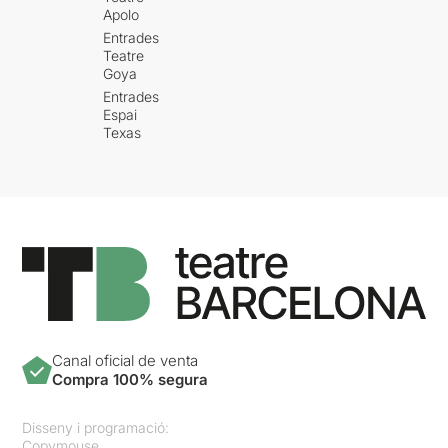
Apolo
Entrades
Teatre
Goya
Entrades
Espai
Texas
Canal oficial de venta
Compra 100% segura
Disseny i programació:
Copymouse