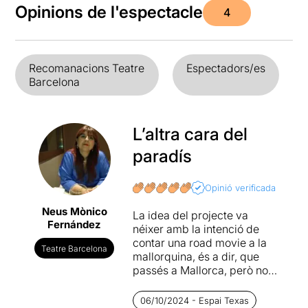
Opinions de l'espectacle
4
Recomanacions Teatre
Espectadors/es
Barcelona
L’altra cara del
paradís
Opinió verificada
Neus Mònico
La idea del projecte va
Fernández
néixer amb la intenció de
contar una road movie a la
Teatre Barcelona
mallorquina, és a dir, que
passés a Mallorca, però no
en aquella Mallorca turística
i idíl·lica, primer destí de fora
06/10/2024 - Espai Texas