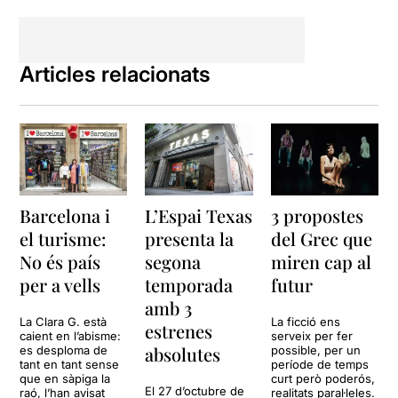
facial, moviment corporal,
canvis de veu i dicció, és
capaç de transformar-se en
tots quatre personatges,
Articles relacionats
fent-los del tot creïbles. No
hi ha canvis de vestuari,
però es detecta fàcilment
cada personatge.
Paradís
és una obra
atrevida, divertida i a la
vegada emotiva, amb una
Barcelona i
L’Espai Texas
3 propostes
història al darrere de lluita i
el turisme:
presenta la
del Grec que
supervivència; una gran
crítica social, contada a
No és país
segona
miren cap al
quatre veus. Les veus de
per a vells
temporada
futur
quatre personatges, on
amb 3
cadascun dels quals, ens
La Clara G. està
La ficció ens
estrenes
contarà els fets des del seu
caient en l’abisme:
serveix per fer
punt de vista.
absolutes
es desploma de
possible, per un
tant en tant sense
període de temps
que en sàpiga la
curt però poderós,
Paradís
és una autèntica
El 27 d’octubre de
raó, l’han avisat
realitats paral·leles.