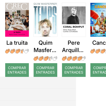
La truita
Quim
Pere
Canc
Masferre
Arquillué
r: Temps
: Coral
romput
COMPRAR
COMPRAR
COMPRAR
COMP
ENTRADES
ENTRADES
ENTRADES
ENTRA