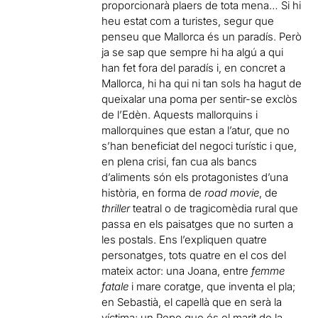
proporcionarà plaers de tota mena… Si hi
heu estat com a turistes, segur que
penseu que Mallorca és un paradís. Però
ja se sap que sempre hi ha algú a qui
han fet fora del paradís i, en concret a
Mallorca, hi ha qui ni tan sols ha hagut de
queixalar una poma per sentir-se exclòs
de l’Edèn. Aquests mallorquins i
mallorquines que estan a l’atur, que no
s’han beneficiat del negoci turístic i que,
en plena crisi, fan cua als bancs
d’aliments són els protagonistes d’una
història, en forma de
road movie
, de
thriller
teatral o de tragicomèdia rural que
passa en els paisatges que no surten a
les postals. Ens l’expliquen quatre
personatges, tots quatre en el cos del
mateix actor: una Joana, entre
femme
fatale
i mare coratge, que inventa el pla;
en Sebastià, el capellà que en serà la
víctima; un Pepe que és el marit de la