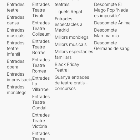
Entrades
Entrades
teatrals
Descompte El
teatre
Teatre
Mago Pop 'Nada
Tiquets Regal
Tívoli
es imposible'
Entrades
Entrades
dansa
Entrades
Descompte Ànima
espectacles a
Teatre
Entrades
Madrid
Descompte
Coliseum
musicals
Mamma mia
Millors monòlegs
Entrades
Entrades
Descompte
Millors musicals
Teatre
teatre
Germans de sang
Millors espectacles
Borràs
infantil
familiars
Entrades
Entrades
Black Friday
Teatre
òpera
Teatral
Romea
Entrades
Guanya entrades
Entrades
improvisació
de teatre gratis -
La
Entrades
concursos
Villarroel
monòlegs
Entrades
Teatre
Condal
Entrades
Teatre
Victòria
Entrades
Teatre