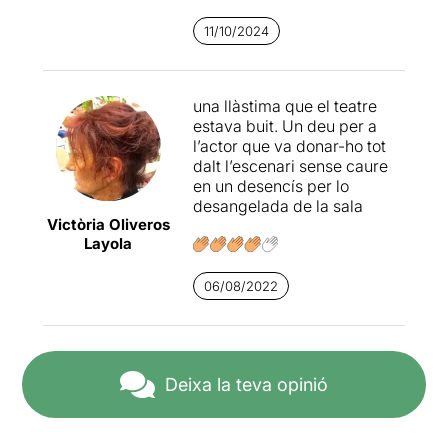
d'aquesta parella en Kevin i
11/10/2024
en Sebastià, un capellà.
Sergio
Baos,
autor del text,
és també l'actor que
interpreta a tots aquests
una llàstima que el teatre
personatges.
estava buit. Un deu per a
l’actor que va donar-ho tot
Es tracta d'un text
dalt l’escenari sense caure
contemporani, tragicòmic,
en un desencís per lo
emotiu, divertit i dinàmic.
desangelada de la sala
Un text amb un llenguatge
Victòria Oliveros
molt natural, ple de
Layola
barbarismes.
06/08/2022
És una obra amb molts
recursos teatrals: la posada
en escena, els objectes, el
vestuari, la llum, però
sobretot, la interpretació.
Deixa la teva opinió
Un repte interpretatiu
immens. Un sol actor, que a
través de la seva expressió