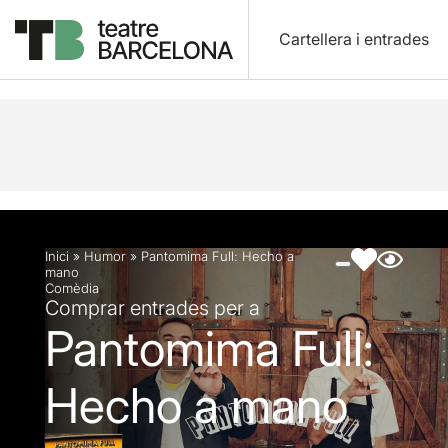
Cartellera i entrades
Descripció
Fitxa artística
Fotos i vídeos
Inici
»
Humor
»
Pantomima Full: Hecho a
mano
Comèdia
Comprar entrades per a
Pantomima Full:
Hecho a mano