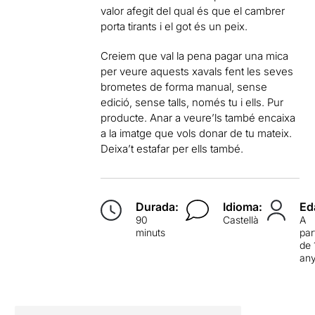
valor afegit del qual és que el cambrer
porta tirants i el got és un peix.
Creiem que val la pena pagar una mica
per veure aquests xavals fent les seves
brometes de forma manual, sense
edició, sense talls, només tu i ells. Pur
producte. Anar a veure’ls també encaixa
a la imatge que vols donar de tu mateix.
Deixa’t estafar per ells també.
Durada:
Idioma:
Ed
90
Castellà
A
minuts
par
de 
an