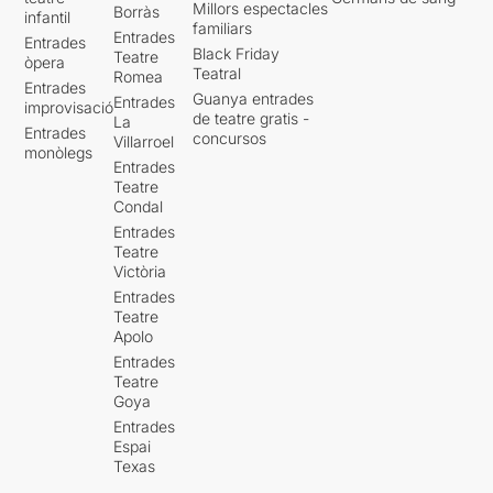
Millors espectacles
Borràs
infantil
familiars
Entrades
Entrades
Black Friday
Teatre
òpera
Teatral
Romea
Entrades
Guanya entrades
Entrades
improvisació
de teatre gratis -
La
Entrades
concursos
Villarroel
monòlegs
Entrades
Teatre
Condal
Entrades
Teatre
Victòria
Entrades
Teatre
Apolo
Entrades
Teatre
Goya
Entrades
Espai
Texas