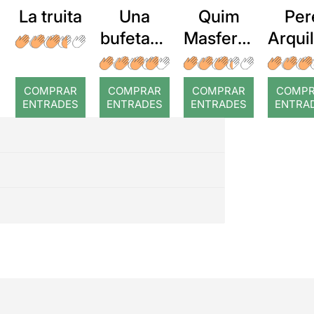
La truita
Una
Quim
Per
bufetada
Masferre
Arqui
a temps
r: Temps
: Cor
romp
COMPRAR
COMPRAR
COMPRAR
COMP
ENTRADES
ENTRADES
ENTRADES
ENTRA