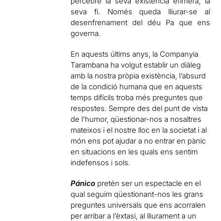
percebre la seva existència efímera, la
seva fi. Només queda lliurar-se al
desenfrenament del déu Pa que ens
governa.
En aquests últims anys, la Companyia
Tarambana ha volgut establir un diàleg
amb la nostra pròpia existència, l’absurd
de la condició humana que en aquests
temps difícils troba més preguntes que
respostes. Sempre des del punt de vista
de l’humor, qüestionar-nos a nosaltres
mateixos i el nostre lloc en la societat i al
món ens pot ajudar a no entrar en pànic
en situacions en les quals ens sentim
indefensos i sols.
Pánico
pretén ser un espectacle en el
qual seguim qüestionant-nos les grans
preguntes universals que ens acorralen
per arribar a l’èxtasi, al lliurament a un