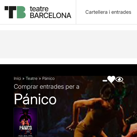
Cartellera i entrades
Descripció
Fitxa artística
Fotos i vídeos
Inici
»
Teatre
»
Pánico
Comprar entrades per a
Pánico