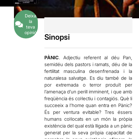
Deixa
la
teva
opinió
Sinopsi
PÀNIC
. Adjectiu referent al déu Pan,
semidéu dels pastors i ramats, déu de la
fertilitat masculina desenfrenada i la
naturalesa salvatge. Es diu també de la
por extremada o terror produït per
l’amenaça d’un perill imminent, i que amb
freqüència és col·lectiu i contagiós. Què li
succeeix a l’home quan entra en Pànic?
És per ventura evitable? Tres éssers
humans col·locats en un món la pròpia
existència del qual està lligada a un pànic
generat per la seva pròpia capacitat de