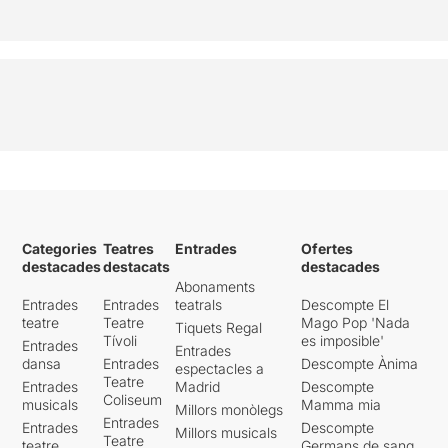
Categories
Teatres
Entrades
Ofertes
destacades
destacats
destacades
Abonaments
Entrades
Entrades
teatrals
Descompte El
teatre
Teatre
Mago Pop 'Nada
Tiquets Regal
Tívoli
es imposible'
Entrades
Entrades
dansa
Entrades
Descompte Ànima
espectacles a
Teatre
Entrades
Madrid
Descompte
Coliseum
musicals
Mamma mia
Millors monòlegs
Entrades
Entrades
Descompte
Millors musicals
Teatre
teatre
Germans de sang