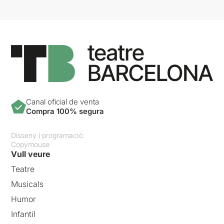
Canal oficial de venta
Compra 100% segura
Disseny i programació:
Copymouse
Vull veure
Teatre
Musicals
Humor
Infantil