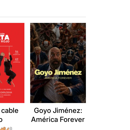
 cable
Goyo Jiménez:
o
América Forever