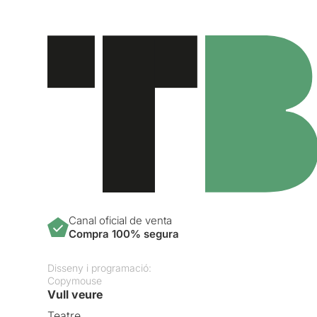
Canal oficial de venta
Compra 100% segura
Disseny i programació:
Copymouse
Vull veure
Teatre