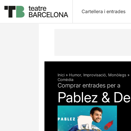
Cartellera i entrades
Descripció
Fitxa artística
Inici
»
Humor
,
Improvisació
,
Monòlegs
»
Comèdia
Comprar entrades per a
Pablez & De