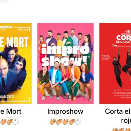
e Mort
Improshow
Corta el
roj