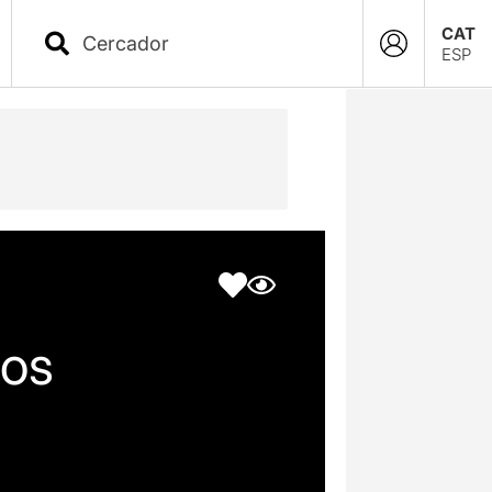
CAT
ESP
tos