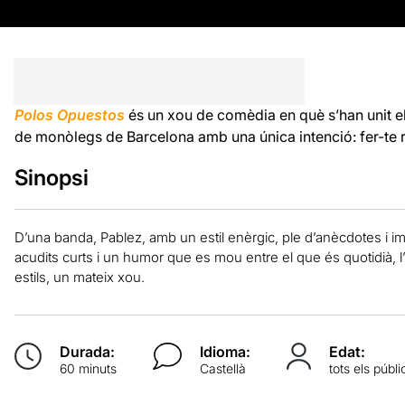
Polos Opuestos
és un xou de comèdia en què s’han unit e
de monòlegs de Barcelona amb una única intenció: fer-te r
Sinopsi
D’una banda, Pablez, amb un estil enèrgic, ple d’anècdotes i i
acudits curts i un humor que es mou entre el que és quotidià, l
estils, un mateix xou.
Durada:
Idioma:
Edat:
60 minuts
Castellà
tots els públi