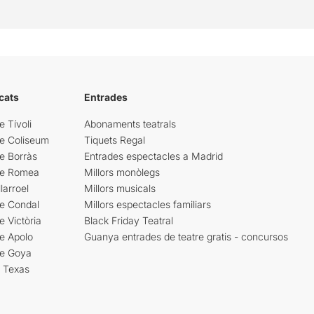
cats
Entrades
e Tívoli
Abonaments teatrals
re Coliseum
Tiquets Regal
e Borràs
Entrades espectacles a Madrid
re Romea
Millors monòlegs
larroel
Millors musicals
re Condal
Millors espectacles familiars
e Victòria
Black Friday Teatral
e Apolo
Guanya entrades de teatre gratis - concursos
re Goya
i Texas