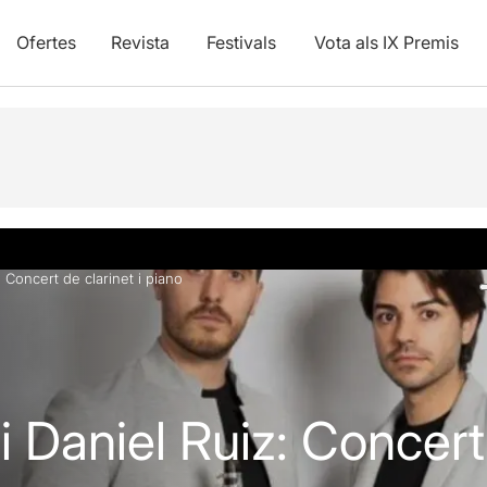
Ofertes
Revista
Festivals
Vota als IX Premis
Fotos i vídeos
Info pràctica
z: Concert de clarinet i piano
l i Daniel Ruiz: Concert