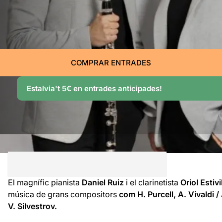
COMPRAR ENTRADES
Estalvia't 5€ en entrades anticipades!
El magnífic pianista
Daniel Ruiz
i el clarinetista
Oriol Estivil
música de grans compositors
com H. Purcell, A. Vivaldi
V. Silvestrov.