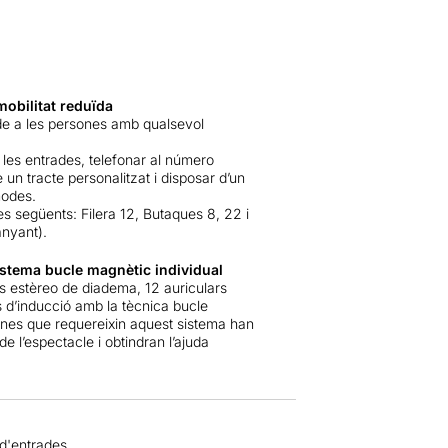
obilitat reduïda
de a les persones amb qualsevol
 les entrades, telefonar al número
n tracte personalitzat i disposar d’un
modes.
s següents: Filera 12, Butaques 8, 22 i
anyant).
istema bucle magnètic individual
rs estèreo de diadema, 12 auriculars
s d’inducció amb la tècnica bucle
ones que requereixin aquest sistema han
a de l’espectacle i obtindran l’ajuda
 d'entrades