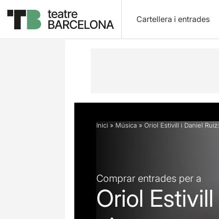
Cartellera i entrades
Descripció
Horaris
Fitxa artística
Inici
»
Música
»
Oriol Estivill i Daniel Rui
Comprar entrades per a
Oriol Estivil