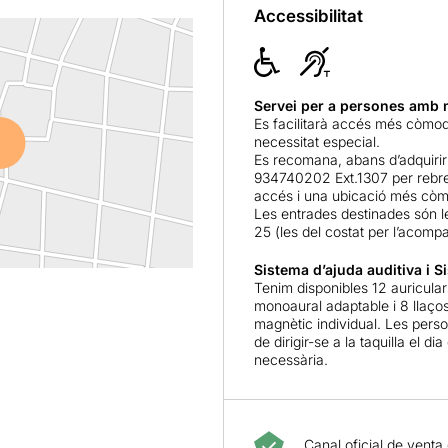
Accessibilitat
Servei per a persones amb m
Es facilitarà accés més còmo
necessitat especial.
Es recomana, abans d’adquirir
934740202 Ext.1307 per rebre u
accés i una ubicació més cò
Les entrades destinades són le
25 (les del costat per l’acomp
Sistema d’ajuda auditiva
i S
Tenim disponibles 12 auricula
monoaural adaptable i 8 llaço
magnètic individual. Les pers
de dirigir-se a la taquilla el di
necessària.
Canal oficial de venta