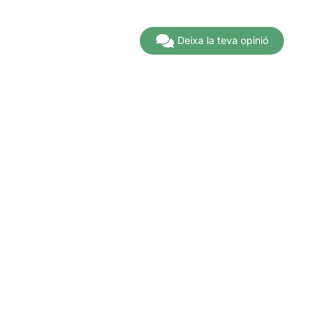
A partir de
16,00€
Deixa la teva opinió