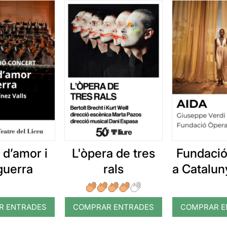
 d’amor i
L'òpera de tres
Fundaci
guerra
rals
a Catalun
R ENTRADES
COMPRAR ENTRADES
COMPRAR E