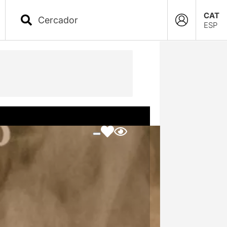
CAT
ESP