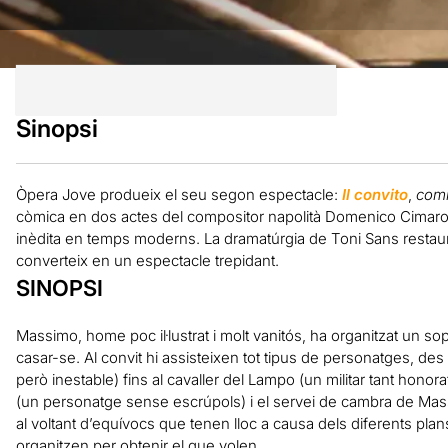
Sinopsi
Òpera Jove produeix el seu segon espectacle:
Il convito
,
comm
còmica en dos actes del compositor napolità Domenico Cimarosa (1
inèdita en temps moderns. La dramatúrgia de Toni Sans restaura 
converteix en un espectacle trepidant.
SINOPSI
Massimo, home poc il·lustrat i molt vanitós, ha organitzat un sopa
casar-se. Al convit hi assisteixen tot tipus de personatges, des
però inestable) fins al cavaller del Lampo (un militar tant hono
(un personatge sense escrúpols) i el servei de cambra de Massi
al voltant d’equívocs que tenen lloc a causa dels diferents p
organitzen per obtenir el que volen…