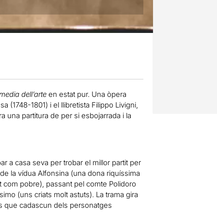
edia dell’arte
en estat pur. Una òpera
748-1801) i el llibretista Filippo Livigni,
una partitura de per si esbojarrada i la
r a casa seva per trobar el millor partit per
 de la vídua Alfonsina (una dona riquíssima
rat com pobre), passant pel comte Polidoro
mo (uns criats molt astuts). La trama gira
lans que cadascun dels personatges