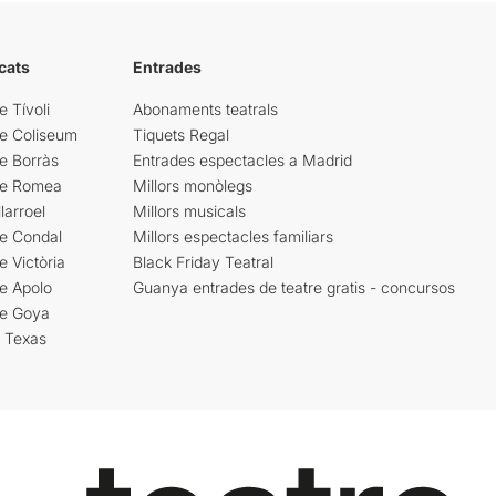
cats
Entrades
e Tívoli
Abonaments teatrals
re Coliseum
Tiquets Regal
e Borràs
Entrades espectacles a Madrid
re Romea
Millors monòlegs
larroel
Millors musicals
re Condal
Millors espectacles familiars
e Victòria
Black Friday Teatral
e Apolo
Guanya entrades de teatre gratis - concursos
re Goya
i Texas