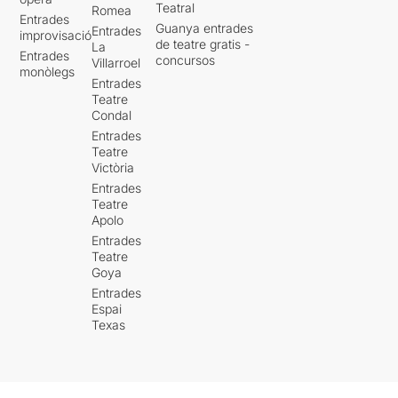
Teatral
Romea
Entrades
Guanya entrades
Entrades
improvisació
de teatre gratis -
La
Entrades
concursos
Villarroel
monòlegs
Entrades
Teatre
Condal
Entrades
Teatre
Victòria
Entrades
Teatre
Apolo
Entrades
Teatre
Goya
Entrades
Espai
Texas