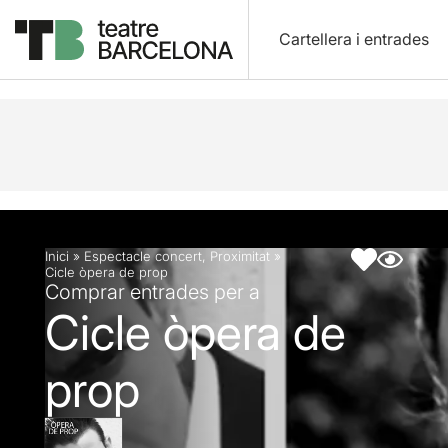
Cartellera i entrades
Descripció
Fitxa artística
Inici
»
Espectacle concert
,
Proximitat
»
Cicle òpera de prop
Comprar entrades per a
Cicle òpera de
prop