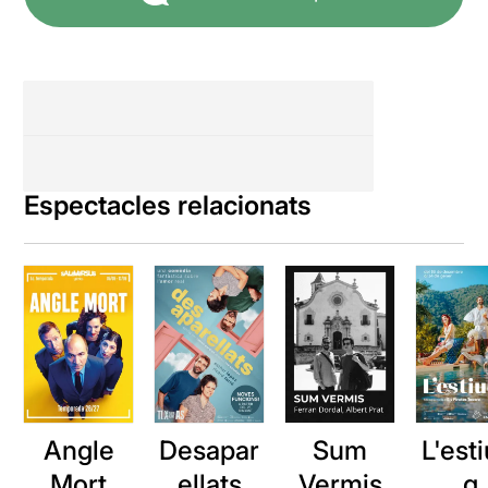
Espectacles relacionats
Angle
Desapar
Sum
L'esti
Mort
ellats
Vermis
g