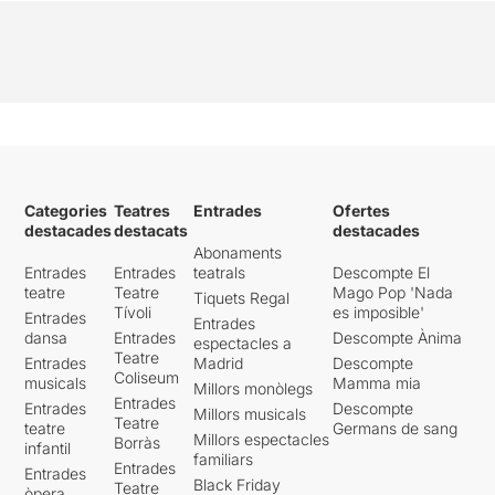
Categories
Teatres
Entrades
Ofertes
destacades
destacats
destacades
Abonaments
Entrades
Entrades
teatrals
Descompte El
teatre
Teatre
Mago Pop 'Nada
Tiquets Regal
Tívoli
es imposible'
Entrades
Entrades
dansa
Entrades
Descompte Ànima
espectacles a
Teatre
Entrades
Madrid
Descompte
Coliseum
musicals
Mamma mia
Millors monòlegs
Entrades
Entrades
Descompte
Millors musicals
Teatre
teatre
Germans de sang
Millors espectacles
Borràs
infantil
familiars
Entrades
Entrades
Black Friday
Teatre
òpera