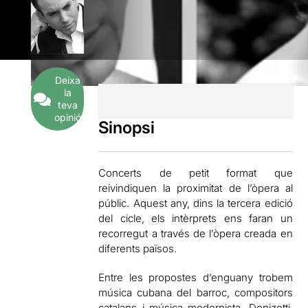
Deixa
la
teva
opinió
Sinopsi
Concerts de petit format que
reivindiquen la proximitat de l’òpera al
públic. Aquest any, dins la tercera edició
del cicle, els intèrprets ens faran un
recorregut a través de l’òpera creada en
diferents països.
Entre les propostes d’enguany trobem
música cubana del barroc, compositors
catalans i música modernista, Donizetti,