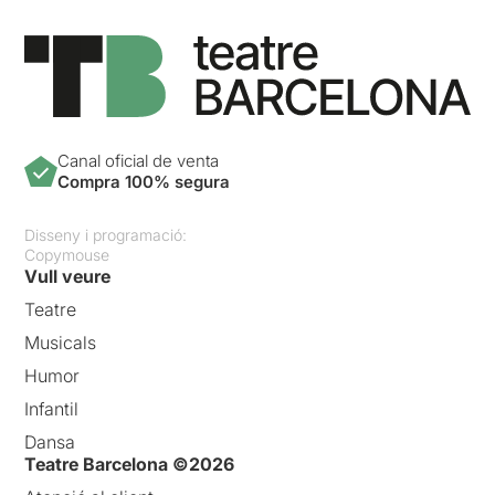
Canal oficial de venta
Compra 100% segura
Disseny i programació:
Copymouse
Vull veure
Teatre
Musicals
Humor
Infantil
Dansa
Teatre Barcelona ©2026