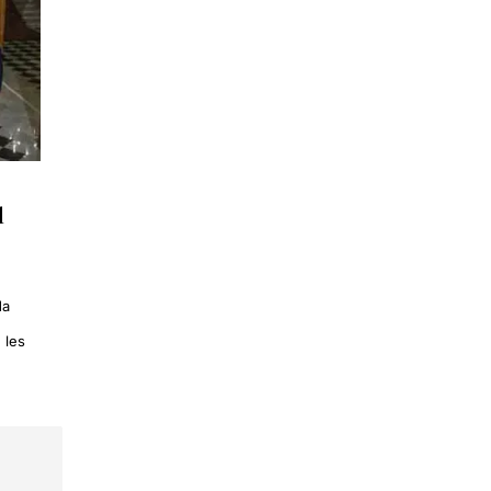
l
da
 les