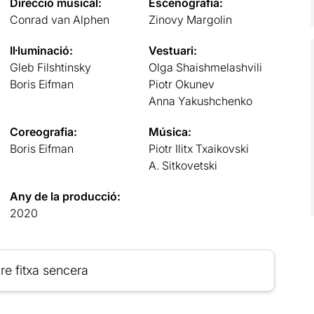
Direcció musical:
Escenografia:
Conrad van Alphen
Zinovy Margolin
Il·luminació:
Vestuari:
Gleb Filshtinsky
Olga Shaishmelashvili
Boris Eifman
Piotr Okunev
Anna Yakushchenko
Coreografia:
Música:
Boris Eifman
Piotr Ilitx Txaikovski
A. Sitkovetski
Any de la producció:
2020
re fitxa sencera