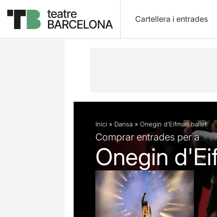
Cartellera i entrades
Descripció
Fitxa artística
Fotos i 
Inici
»
Dansa
»
Onegin d’Eifman ballet
Comprar entrades per a
Onegin d'Ei