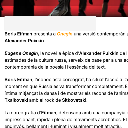
Boris Eifman
presenta a
Onegin
una versió contemporània i
Alexander Puixkin
.
Eugene Onegin
, la novel·la èpica d’
Alexander Puixkin
de l
estimades de la cultura russa, serveix de base per a una
contemporània de la poesia i l’essència del text.
Boris Eifman
, l’iconoclasta coreògraf, ha situat l’acció a l
moment en què Rússia es va transformar completament. En un
íntima mitjançat la dansa i de mostrar els racons de l’ànim
Txaikovski
amb el rock de
Sitkovetski
.
La coreografia d’
Eifman
, defensada amb una companyia de
impressionant, ràpida i plena de moviments acrobàtics. El s
enginyós, bellament il·luminat i visualment molt atractiu.