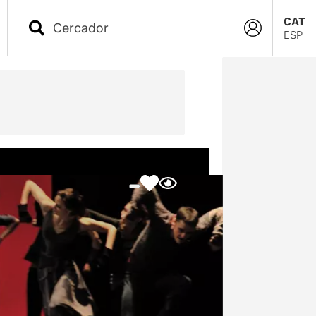
CAT
ESP