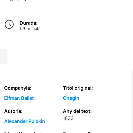
Durada:
120 minuts
Companyia:
Títol original:
Eifman Ballet
Onegin
Autoria:
Any del text:
1833
Alexander Puixkin