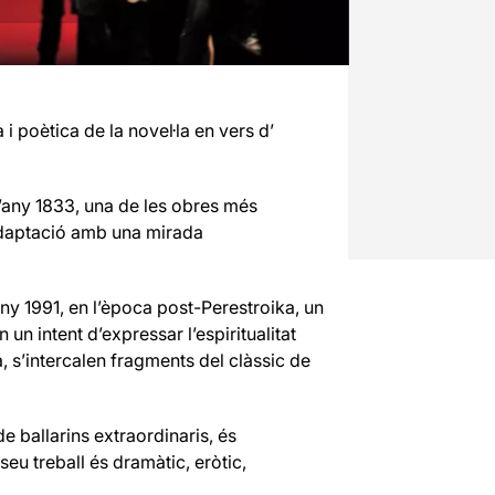
 poètica de la novel·la en vers d’
’any 1833, una de les obres més
 adaptació amb una mirada
’any 1991, en l’època post-Perestroika, un
 intent d’expressar l’espiritualitat
a, s’intercalen fragments del clàssic de
 ballarins extraordinaris, és
eu treball és dramàtic, eròtic,