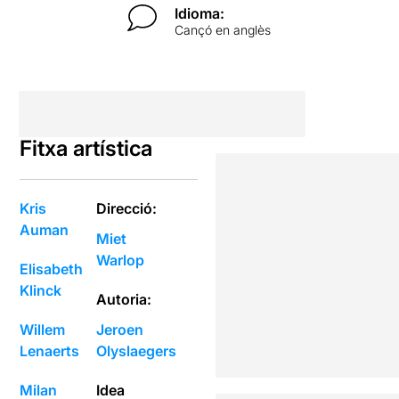
Idioma:
Cançó en anglès
Fitxa artística
Kris
Direcció:
Auman
Miet
Warlop
Elisabeth
Klinck
Autoria:
Willem
Jeroen
Lenaerts
Olyslaegers
Milan
Idea