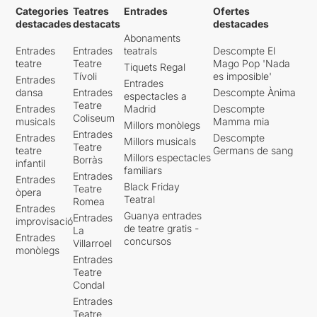
Categories
Teatres
Entrades
Ofertes
destacades
destacats
destacades
Abonaments
Entrades
Entrades
teatrals
Descompte El
teatre
Teatre
Mago Pop 'Nada
Tiquets Regal
Tívoli
es imposible'
Entrades
Entrades
dansa
Entrades
Descompte Ànima
espectacles a
Teatre
Entrades
Madrid
Descompte
Coliseum
musicals
Mamma mia
Millors monòlegs
Entrades
Entrades
Descompte
Millors musicals
Teatre
teatre
Germans de sang
Millors espectacles
Borràs
infantil
familiars
Entrades
Entrades
Black Friday
Teatre
òpera
Teatral
Romea
Entrades
Guanya entrades
Entrades
improvisació
de teatre gratis -
La
Entrades
concursos
Villarroel
monòlegs
Entrades
Teatre
Condal
Entrades
Teatre