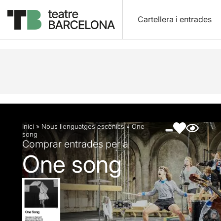
Cartellera i entrades
Descripció
Fitxa artística
Fotos i vídeos
Inici
»
Nous llenguatges escènics
»
One
song
Comprar entrades per a
One song