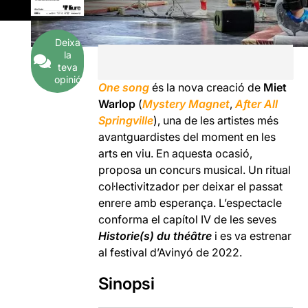
Deixa
la
teva
opinió
One song
és la nova creació de
Miet
Warlop
(
Mystery Magnet
,
After All
Springville
), una de les artistes més
avantguardistes del moment en les
arts en viu. En aquesta ocasió,
proposa un concurs musical. Un ritual
col·lectivitzador per deixar el passat
enrere amb esperança. L’espectacle
conforma el capítol IV de les seves
Historie(s) du théâtre
i es va estrenar
al festival d’Avinyó de 2022.
Sinopsi