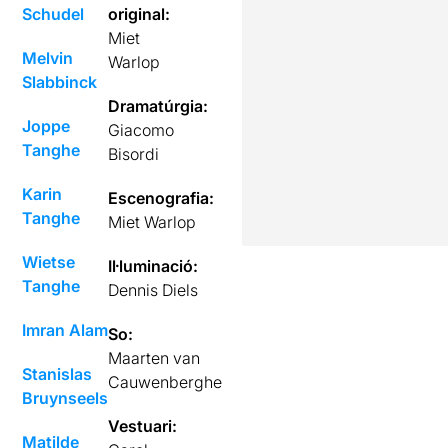
Schudel
original:
Miet
Melvin
Warlop
Slabbinck
Dramatúrgia:
Joppe
Giacomo
Tanghe
Bisordi
Karin
Escenografia:
Tanghe
Miet Warlop
Wietse
Il·luminació:
Tanghe
Dennis Diels
Imran Alam
So:
Maarten van
Stanislas
Cauwenberghe
Bruynseels
Vestuari:
Matilde