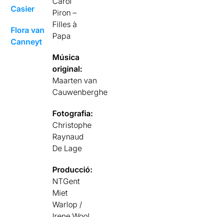
Carol
Casier
Piron –
Filles à
Flora van
Papa
Canneyt
Música
original:
Maarten van
Cauwenberghe
Fotografia:
Christophe
Raynaud
De Lage
Producció:
NTGent
Miet
Warlop /
Irene Wool