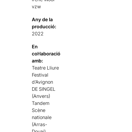
vzw
Any de la
producció:
2022
En
col·laboració
amb:
Teatre Lliure
Festival
d’Avignon
DE SINGEL
(Anvers)
Tandem
Scène
nationale
(Arras-
Douai)