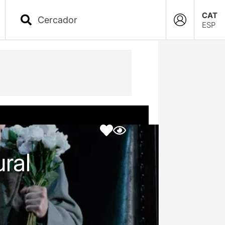
CAT
ESP
ral