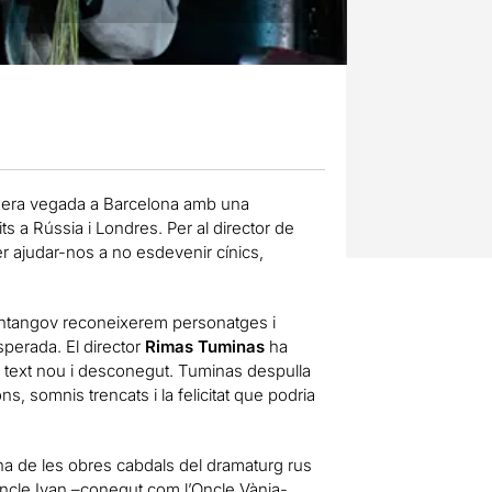
mera vegada a Barcelona amb una
xits a Rússia i Londres. Per al director de
er ajudar-nos a no esdevenir cínics,
htangov reconeixerem personatges i
perada. El director
Rimas Tuminas
ha
 un text nou i desconegut. Tuminas despulla
ons, somnis trencats i la felicitat que podria
una de les obres cabdals del dramaturg rus
 oncle Ivan –conegut com l’Oncle Vània-