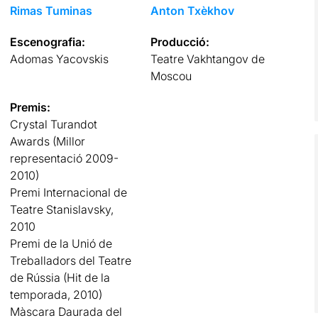
Rimas Tuminas
Anton Txèkhov
Escenografia:
Producció:
Adomas Yacovskis
Teatre Vakhtangov de
Moscou
Premis:
Crystal Turandot
Awards (Millor
representació 2009-
2010)
Premi Internacional de
Teatre Stanislavsky,
2010
Premi de la Unió de
Treballadors del Teatre
de Rússia (Hit de la
temporada, 2010)
Màscara Daurada del