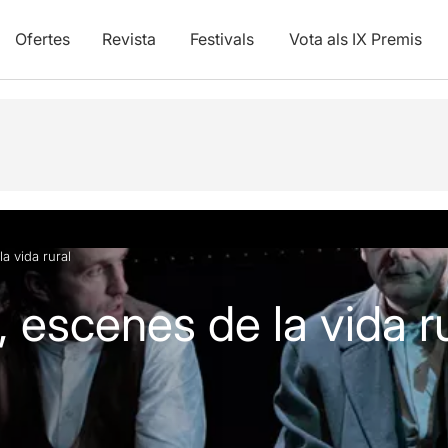
Ofertes
Revista
Festivals
Vota als IX Premis
vídeos
Articles
a vida rural
 escenes de la vida ru