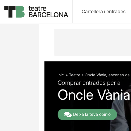
Cartellera i entrades
Descripció
Fitxa artística
Fotos i 
Inici
»
Teatre
»
Oncle Vània, escenes de l
Comprar entrades per a
Oncle Vània,
Deixa la teva opinió