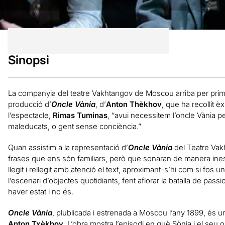
Sinopsi
La companyia del teatre Vakhtangov de Moscou arriba per pri
producció d’
Oncle Vània
, d’
Anton Thèkhov
, que ha recollit è
l’espectacle,
Rimas Tuminas
, “avui necessitem l’oncle Vània p
maleducats, o gent sense conciència.”
Quan assistim a la representació d’
Oncle Vània
del Teatre Vak
frases que ens són familiars, però que sonaran de manera ines
llegit i rellegit amb atenció el text, aproximant-s’hi com si fos
l’escenari d’objectes quotidiants, fent aflorar la batalla de passi
haver estat i no és.
Oncle Vània
, plublicada i estrenada a Moscou l’any 1899, és 
Anton Txèkhov
. L’obra mostra l’episodi en què Sònia i el seu