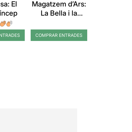
a: El
Magatzem d’Ars:
ríncep
La Bella i la
Bèstia
NTRADES
COMPRAR ENTRADES