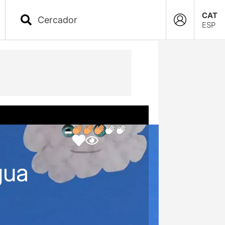
CAT
ESP
gua