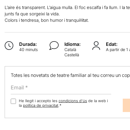
L’aire és transparent. L’aigua mulla. El foc escalfa i fa llum. I la t
junts fa que sorgeixi la vida.
Colors i tendresa, bon humor i tranquil·litat.
Durada:
Idioma:
Edat:
40 minuts
Català
A partir de 1
Castellà
Totes les novetats de teatre familiar al teu correu un co
He llegit i accepto les
condicions d'ús
de la web i
la
política de privacitat
.
*