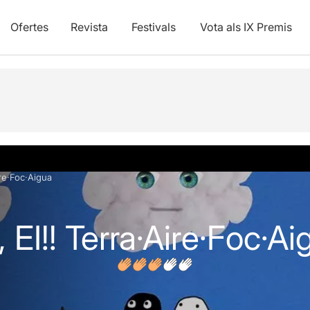
Ofertes
Revista
Festivals
Vota als IX Premis
vídeos
Opinions
re·Foc·Aigua
EI!! Terra·Aire·Foc·Ai