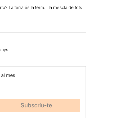
erra? La terra és la terra. I la mescla de tots
 anys
p al mes