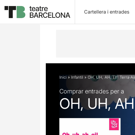
Cartellera i entrades
Descripció
Fitxa artística
Fotos i 
Inici
»
Infantil
»
OH, UH, AH, EI!! Terra·Ai
Comprar entrades per a
OH, UH, AH, 