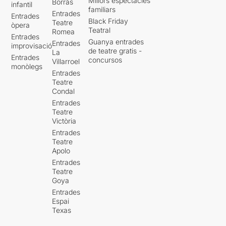
Millors espectacles
Borràs
infantil
familiars
Entrades
Entrades
Black Friday
Teatre
òpera
Teatral
Romea
Entrades
Guanya entrades
Entrades
improvisació
de teatre gratis -
La
Entrades
concursos
Villarroel
monòlegs
Entrades
Teatre
Condal
Entrades
Teatre
Victòria
Entrades
Teatre
Apolo
Entrades
Teatre
Goya
Entrades
Espai
Texas