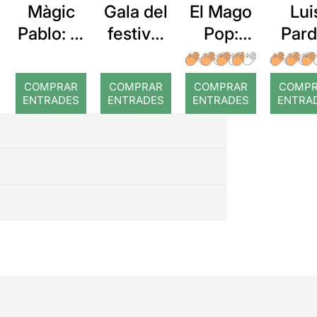
Màgic
El Mago
Lui
Gala del
Pablo: El
Pop:
Pard
festival
gran
Nada es
En 
de
repte
imposibl
men
màgia
COMPRAR
COMPRAR
COMPRAR
COMP
e
de
ENTRADES
ENTRADES
ENTRADES
ENTRA
Manresa