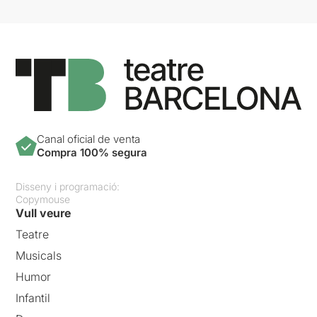
Canal oficial de venta
Compra 100% segura
Disseny i programació:
Copymouse
Vull veure
Teatre
Musicals
Humor
Infantil