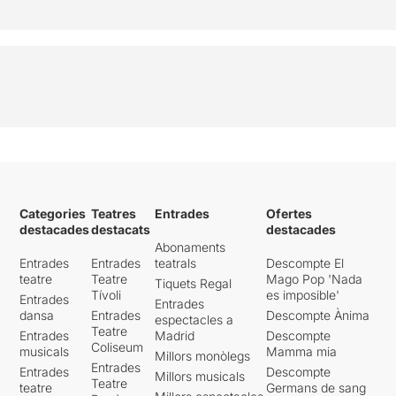
Categories
Teatres
Entrades
Ofertes
destacades
destacats
destacades
Abonaments
Entrades
Entrades
teatrals
Descompte El
teatre
Teatre
Mago Pop 'Nada
Tiquets Regal
Tívoli
es imposible'
Entrades
Entrades
dansa
Entrades
Descompte Ànima
espectacles a
Teatre
Entrades
Madrid
Descompte
Coliseum
musicals
Mamma mia
Millors monòlegs
Entrades
Entrades
Descompte
Millors musicals
Teatre
teatre
Germans de sang