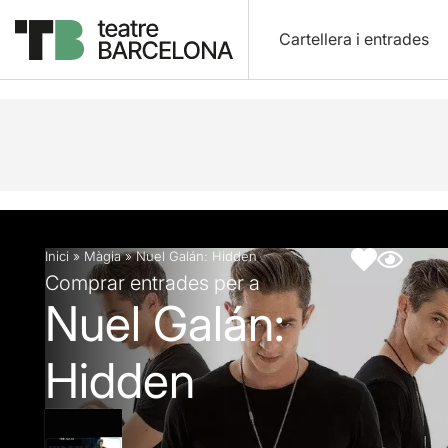
Cartellera i entrades
Descripció
Fitxa artística
Inici
»
Màgia
»
Nuel Galán: Hidden
Comprar entrades per a
Nuel Galán:
Hidden