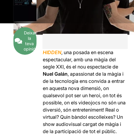
Deixa
la
teva
opinió
HIDDEN
, una posada en escena
espectacular, amb una màgia del
segle XXI, és el nou espectacle de
Nuel Galán
, apassionat de la màgia i
de la tecnologia ens convida a entrar
en aquesta nova dimensió, on
qualsevol pot ser un heroi, on tot és
possible, on els videojocs no són una
diversió, són entreteniment! Real o
virtual? Quin bàndol escolleixes? Un
show audiovisual cargat de màgia i
de la participació de tot el públic.