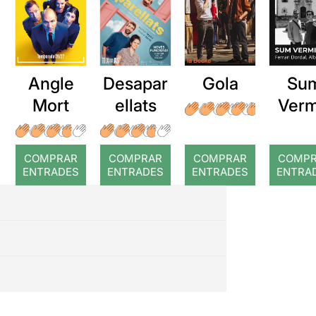
Angle
Desapar
Gola
Su
Mort
ellats
Verm
COMPRAR
COMPRAR
COMPRAR
COMP
ENTRADES
ENTRADES
ENTRADES
ENTRA