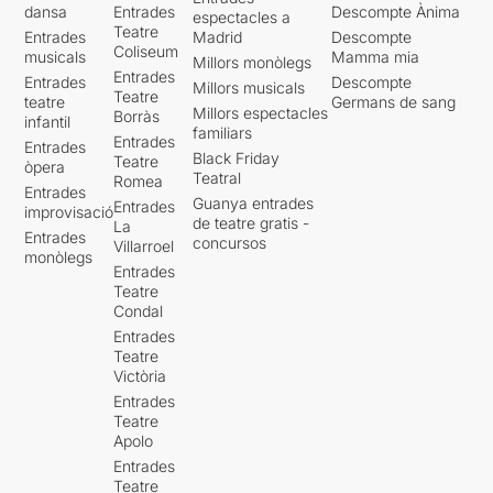
dansa
Entrades
Descompte Ànima
espectacles a
Teatre
Entrades
Madrid
Descompte
Coliseum
musicals
Mamma mia
Millors monòlegs
Entrades
Entrades
Descompte
Millors musicals
Teatre
teatre
Germans de sang
Millors espectacles
Borràs
infantil
familiars
Entrades
Entrades
Black Friday
Teatre
òpera
Teatral
Romea
Entrades
Guanya entrades
Entrades
improvisació
de teatre gratis -
La
Entrades
concursos
Villarroel
monòlegs
Entrades
Teatre
Condal
Entrades
Teatre
Victòria
Entrades
Teatre
Apolo
Entrades
Teatre