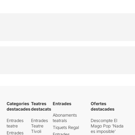
Categories
Teatres
Entrades
Ofertes
destacades
destacats
destacades
Abonaments
Entrades
Entrades
teatrals
Descompte El
teatre
Teatre
Mago Pop 'Nada
Tiquets Regal
Tívoli
es imposible'
Entrades
Entrades