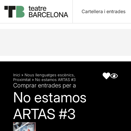
Cartellera i entrades
Descripció
Fitxa artística
Inici
»
Nous llenguatges escènics
,
Proximitat
»
No estamos ARTAS #3
Comprar entrades per a
No estamos
ARTAS #3