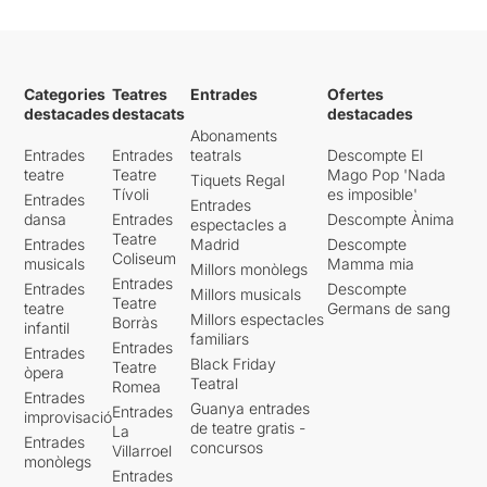
Categories
Teatres
Entrades
Ofertes
destacades
destacats
destacades
Abonaments
Entrades
Entrades
teatrals
Descompte El
teatre
Teatre
Mago Pop 'Nada
Tiquets Regal
Tívoli
es imposible'
Entrades
Entrades
dansa
Entrades
Descompte Ànima
espectacles a
Teatre
Entrades
Madrid
Descompte
Coliseum
musicals
Mamma mia
Millors monòlegs
Entrades
Entrades
Descompte
Millors musicals
Teatre
teatre
Germans de sang
Millors espectacles
Borràs
infantil
familiars
Entrades
Entrades
Black Friday
Teatre
òpera
Teatral
Romea
Entrades
Guanya entrades
Entrades
improvisació
de teatre gratis -
La
Entrades
concursos
Villarroel
monòlegs
Entrades