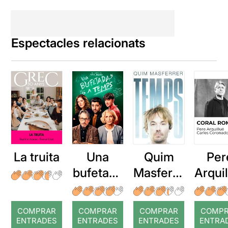
Espectacles relacionats
La truita
Una
Quim
Per
bufetada
Masferre
Arqui
a temps
r: Temps
: Cor
romp
COMPRAR
COMPRAR
COMPRAR
COMP
ENTRADES
ENTRADES
ENTRADES
ENTRA