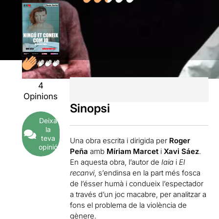
4
Opinions
Sinopsi
Deixa
la
teva
Una obra escrita i dirigida per
Roger
opinió
Peña
amb
Míriam Marcet
i
Xavi Sáez
.
En aquesta obra, l’autor de
Iaia
i
El
recanvi
, s’endinsa en la part més fosca
de l’ésser humà i condueix l’espectador
a través d’un joc macabre, per analitzar a
fons el problema de la violència de
gènere.