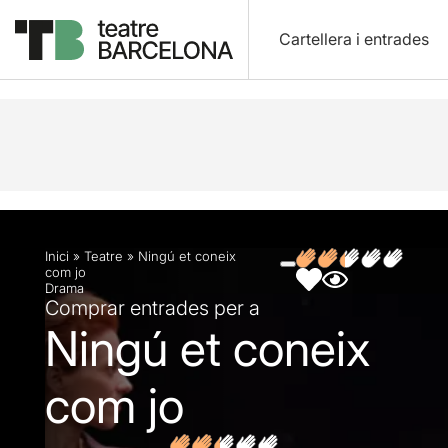
Cartellera i entrades
Descripció
Fitxa artística
Fotos i vídeos
Opin
Inici
»
Teatre
»
Ningú et coneix
com jo
Drama
Comprar entrades per a
Ningú et coneix
com jo