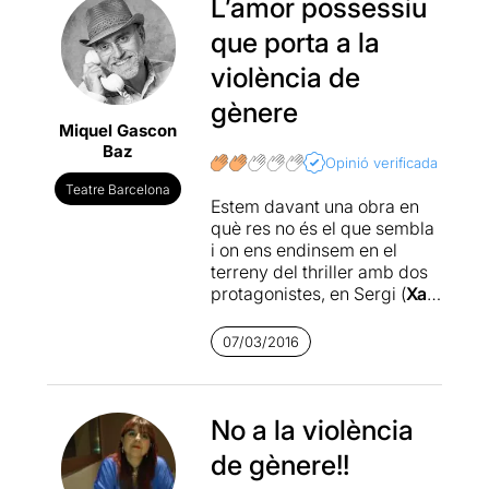
L’amor possessiu
que porta a la
violència de
gènere
Miquel Gascon
Baz
Opinió verificada
Teatre Barcelona
Estem davant una obra en
què res no és el que sembla
i on ens endinsem en el
terreny del thriller amb dos
protagonistes, en Sergi (
Xavi
Sáez
), que és metge forense
i es prepara per iniciar
07/03/2016
l’autòpsia de la Raquel
(
Míriam Marcet
), que
aparentment s’ha suïcidat
amb una sobredosi de
No a la violència
barbitúrics.
de gènere!!