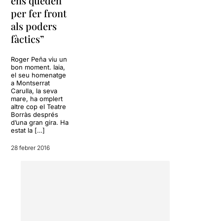
ens queden
per fer front
als poders
fàctics”
Roger Peña viu un
bon moment. Iaia,
el seu homenatge
a Montserrat
Carulla, la seva
mare, ha omplert
altre cop el Teatre
Borràs després
d’una gran gira. Ha
estat la […]
28 febrer 2016