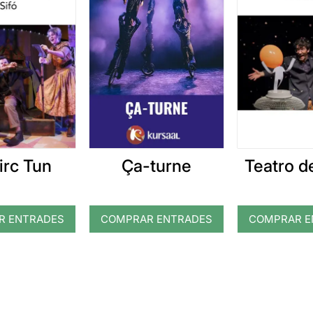
irc Tun
Teatro d
Ça-turne
R ENTRADES
COMPRAR ENTRADES
COMPRAR E