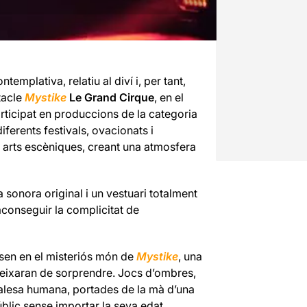
ntemplativa, relatiu al diví i, per tant,
ctacle
Mystike
Le Grand Cirque
, en el
articipat en produccions de la categoria
ferents festivals, ovacionats i
s arts escèniques, creant una atmosfera
 sonora original i un vestuari totalment
r aconseguir la complicitat de
insen en el misteriós món de
Mystike
, una
 deixaran de sorprendre. Jocs d’ombres,
uralesa humana, portades de la mà d’una
blic sense importar la seva edat.