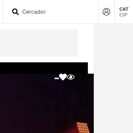
CAT
ESP