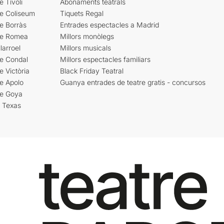
e Tívoli
Abonaments teatrals
re Coliseum
Tiquets Regal
e Borràs
Entrades espectacles a Madrid
re Romea
Millors monòlegs
larroel
Millors musicals
re Condal
Millors espectacles familiars
e Victòria
Black Friday Teatral
e Apolo
Guanya entrades de teatre gratis - concursos
re Goya
i Texas