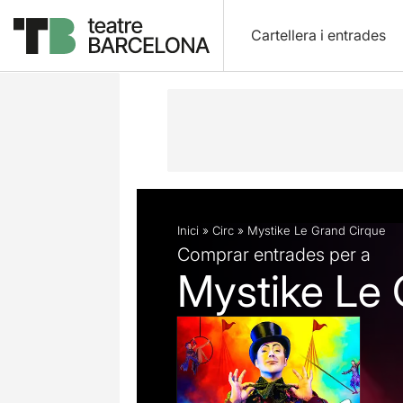
Cartellera i entrades
Descripció
Fitxa artística
Fotos i 
Inici
»
Circ
»
Mystike Le Grand Cirque
Comprar entrades per a
Mystike Le 