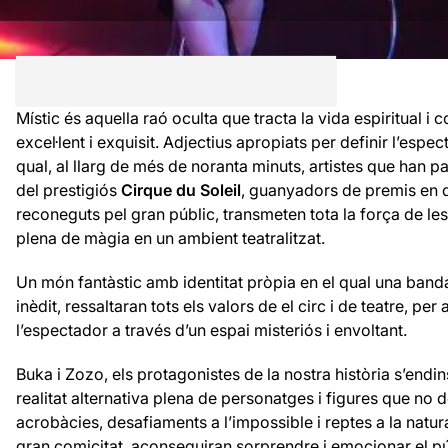
Místic és aquella raó oculta que tracta la vida espiritual i co
excel·lent i exquisit. Adjectius apropiats per definir l’espe
qual, al llarg de més de noranta minuts, artistes que han p
del prestigiós
Cirque du Soleil
, guanyadors de premis en di
reconeguts pel gran públic, transmeten tota la força de le
plena de màgia en un ambient teatralitzat.
Un món fantàstic amb identitat pròpia en el qual una banda
inèdit, ressaltaran tots els valors de el circ i de teatre, pe
l’espectador a través d’un espai misteriós i envoltant.
Buka i Zozo, els protagonistes de la nostra història s’end
realitat alternativa plena de personatges i figures que no
acrobàcies, desafiaments a l’impossible i reptes a la nat
gran comicitat, aconseguiran sorprendre i emocionar el pú