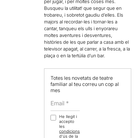
per jugar, i per moltes coses més.
Busqueu la utilitat! que segur que en
trobareu, i sobretot gaudiu d’elles. Els
majors al recordar-les i tornar-les a
cantar, tanqueu els ulls i enyorareu
moltes aventures i desventures,
històries de les que parlar a casa amb el
televisor apagat, al carrer, a la fresca, a la
plaça o en la tertúlia d’un bar.
Totes les novetats de teatre
familiar al teu correu un cop al
mes
He llegit i
accepto
les
condicions
d'ús
de la