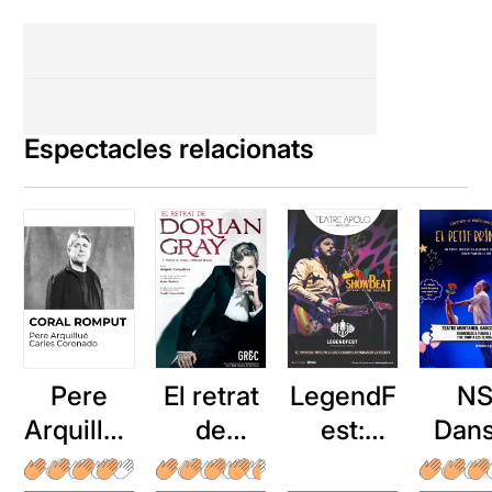
Espectacles relacionats
Pere
El retrat
LegendF
N
Arquillué
de
est:
Dans
: Coral
Dorian
Showbe
El Pe