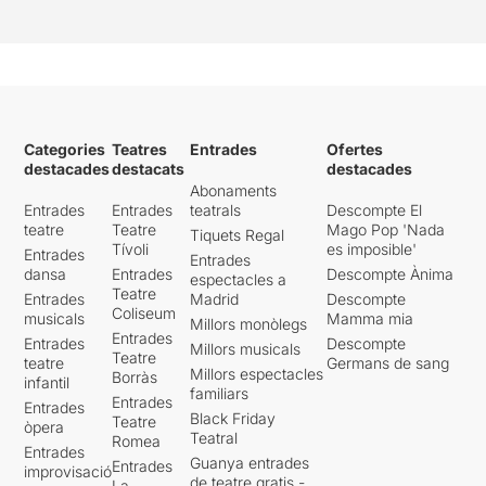
Categories
Teatres
Entrades
Ofertes
destacades
destacats
destacades
Abonaments
Entrades
Entrades
teatrals
Descompte El
teatre
Teatre
Mago Pop 'Nada
Tiquets Regal
Tívoli
es imposible'
Entrades
Entrades
dansa
Entrades
Descompte Ànima
espectacles a
Teatre
Entrades
Madrid
Descompte
Coliseum
musicals
Mamma mia
Millors monòlegs
Entrades
Entrades
Descompte
Millors musicals
Teatre
teatre
Germans de sang
Millors espectacles
Borràs
infantil
familiars
Entrades
Entrades
Black Friday
Teatre
òpera
Teatral
Romea
Entrades
Guanya entrades
Entrades
improvisació
de teatre gratis -
La