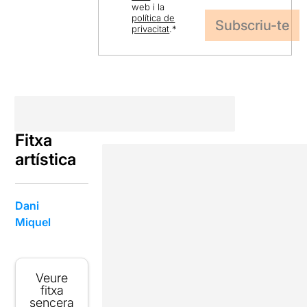
web i la
política de
privacitat
.
*
Fitxa
artística
Dani
Miquel
Veure
fitxa
sencera