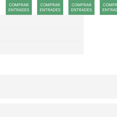
romput
Gray
at. Una
Prín
COMPRAR
COMPRAR
COMPRAR
COMP
nit amb
ENTRADES
ENTRADES
ENTRADES
ENTRA
els
Beatles