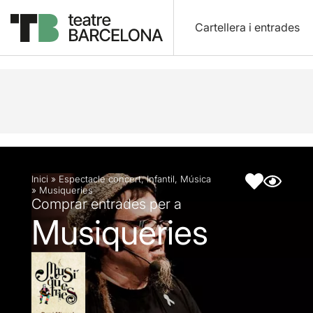
Cartellera i entrades
Descripció
Fitxa artística
Inici
»
Espectacle concert
,
Infantil
,
Música
»
Musiqueries
Comprar entrades per a
Musiqueries