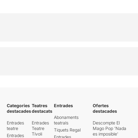
Categories
Teatres
Entrades
Ofertes
destacades
destacats
destacades
Abonaments
Entrades
Entrades
teatrals
Descompte El
teatre
Teatre
Mago Pop 'Nada
Tiquets Regal
Tívoli
es imposible'
Entrades
Entrades