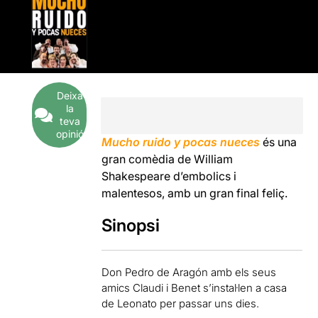
Deixa
la
teva
opinió
Mucho ruido y pocas nueces
és una
gran comèdia de William
Shakespeare d’embolics i
malentesos, amb un gran final feliç.
Sinopsi
Don Pedro de Aragón amb els seus
amics Claudi i Benet s’instal·len a casa
de Leonato per passar uns dies.