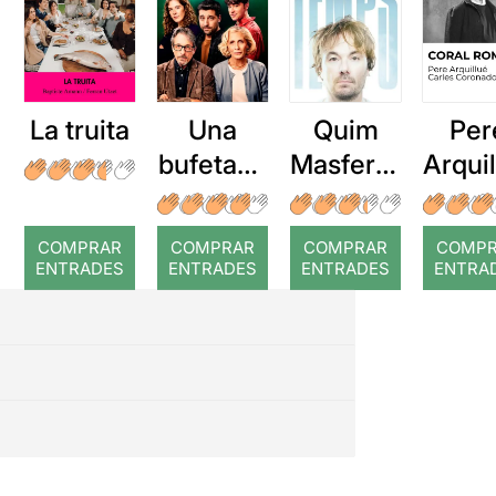
La truita
Una
Quim
Per
bufetada
Masferre
Arqui
a temps
r: Temps
: Cor
romp
COMPRAR
COMPRAR
COMPRAR
COMP
ENTRADES
ENTRADES
ENTRADES
ENTRA