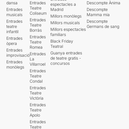
dansa
Entrades
Descompte Ànima
espectacles a
Teatre
Entrades
Madrid
Descompte
Coliseum
musicals
Mamma mia
Millors monòlegs
Entrades
Entrades
Descompte
Millors musicals
Teatre
teatre
Germans de sang
Millors espectacles
Borràs
infantil
familiars
Entrades
Entrades
Black Friday
Teatre
òpera
Teatral
Romea
Entrades
Guanya entrades
Entrades
improvisació
de teatre gratis -
La
Entrades
concursos
Villarroel
monòlegs
Entrades
Teatre
Condal
Entrades
Teatre
Victòria
Entrades
Teatre
Apolo
Entrades
Teatre