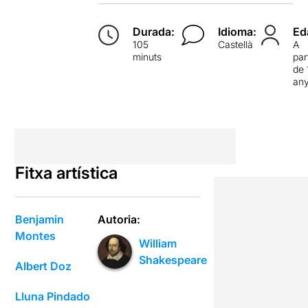
Durada:
Idioma:
Ed
105
Castellà
A
minuts
par
de 
an
Fitxa artística
Benjamin
Autoria:
Montes
William
Shakespeare
Albert Doz
Lluna Pindado