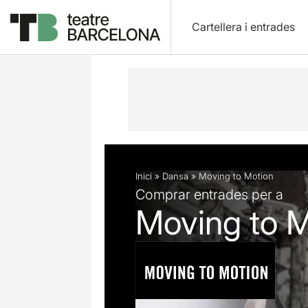
Cartellera i entrades
Descripció
Fitxa artística
Inici
»
Dansa
»
Moving to Motion
Comprar entrades per a
Moving to M