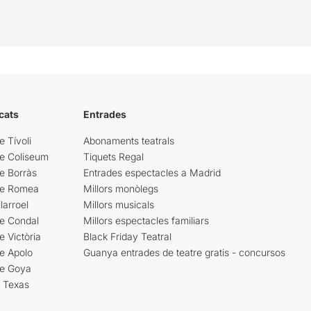
cats
Entrades
e Tívoli
Abonaments teatrals
re Coliseum
Tiquets Regal
e Borràs
Entrades espectacles a Madrid
re Romea
Millors monòlegs
larroel
Millors musicals
re Condal
Millors espectacles familiars
e Victòria
Black Friday Teatral
e Apolo
Guanya entrades de teatre gratis - concursos
re Goya
i Texas