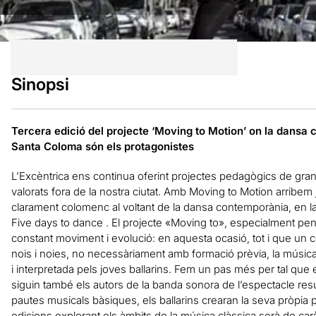
Sinopsi
Tercera edició del projecte ‘Moving to Motion’ on la dansa c
Santa Coloma són els protagonistes
L’Excèntrica ens continua oferint projectes pedagògics de gra
valorats fora de la nostra ciutat. Amb Moving to Motion arribem j
clarament colomenc al voltant de la dansa contemporània, en l
Five days to dance . El projecte «Moving to», especialment pens
constant moviment i evolució: en aquesta ocasió, tot i que un
nois i noies, no necessàriament amb formació prèvia, la músic
i interpretada pels joves ballarins. Fem un pas més per tal que 
siguin també els autors de la banda sonora de l’espectacle resu
pautes musicals bàsiques, els ballarins crearan la seva pròpia
edicions explorant els àmbits de la música clàssica serà de c