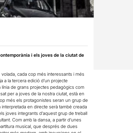
ontemporània i els joves de la ciutat de
n volada, cada cop més interessants i més
a a la tercera edició d’un projecte
a línia de grans projectes pedagògics com
at per a joves de la nostra ciutat, està en
 cop més els protagonistes seran un grup de
a interpretada en directe serà també creada
els joves integrants d’aquest grup de treball
ltant. Com amb la dansa, a partir d’unes
 partitura musical, que després de dues
aràcter més modern, amb incursions en el