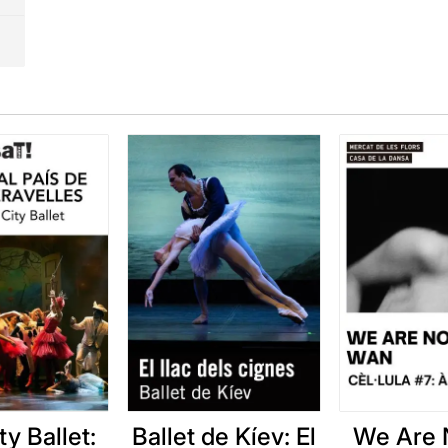
ty Ballet:
Ballet de Kíev: El
We Are 