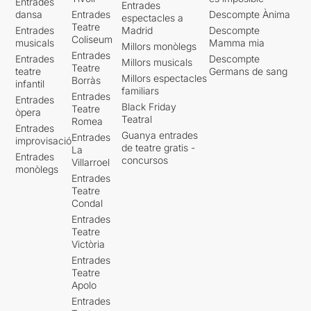
Entrades
Entrades
dansa
Entrades
Descompte Ànima
espectacles a
Teatre
Entrades
Madrid
Descompte
Coliseum
musicals
Mamma mia
Millors monòlegs
Entrades
Entrades
Descompte
Millors musicals
Teatre
teatre
Germans de sang
Millors espectacles
Borràs
infantil
familiars
Entrades
Entrades
Black Friday
Teatre
òpera
Teatral
Romea
Entrades
Guanya entrades
Entrades
improvisació
de teatre gratis -
La
Entrades
concursos
Villarroel
monòlegs
Entrades
Teatre
Condal
Entrades
Teatre
Victòria
Entrades
Teatre
Apolo
Entrades