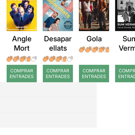
Angle
Desapar
Gola
Su
Mort
ellats
Verm
COMPRAR
COMPRAR
COMPRAR
COMP
ENTRADES
ENTRADES
ENTRADES
ENTRA