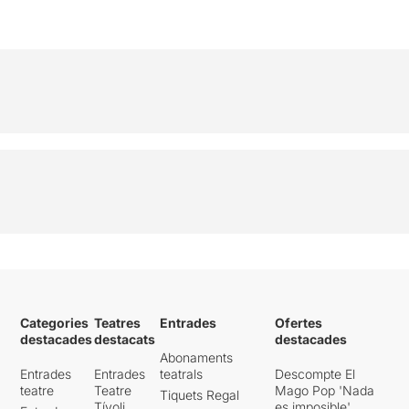
Categories
Teatres
Entrades
Ofertes
destacades
destacats
destacades
Abonaments
Entrades
Entrades
teatrals
Descompte El
teatre
Teatre
Mago Pop 'Nada
Tiquets Regal
Tívoli
es imposible'