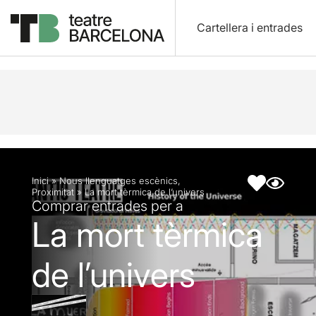
Cartellera i entrades
Descripció
Fitxa artística
Inici
»
Nous llenguatges escènics
,
Proximitat
»
La mort tèrmica de l’univers
Comprar entrades per a
La mort tèrmica
de l’univers