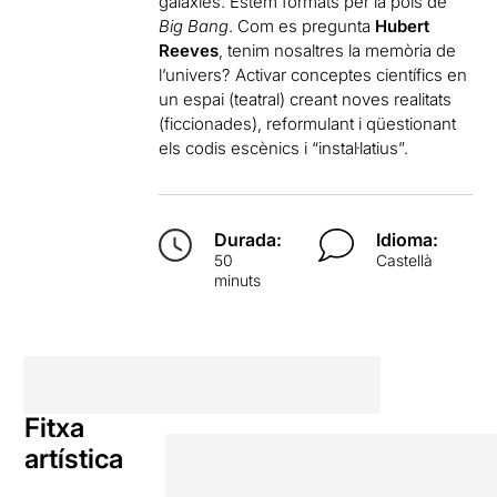
galàxies. Estem formats per la pols de
Big Bang
. Com es pregunta
Hubert
Reeves
, tenim nosaltres la memòria de
l’univers? Activar conceptes científics en
un espai (teatral) creant noves realitats
(ficcionades), reformulant i qüestionant
els codis escènics i “instal·latius”.
Durada:
Idioma:
50
Castellà
minuts
Fitxa
artística