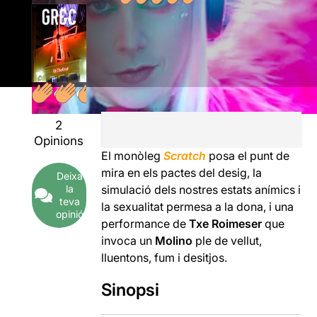
2
Opinions
El monòleg
Scratch
posa el punt de
mira en els pactes del desig, la
Deixa
la
simulació dels nostres estats anímics i
teva
la sexualitat permesa a la dona, i una
opinió
performance de
Txe Roimeser
que
invoca un
Molino
ple de vellut,
lluentons, fum i desitjos.
Sinopsi