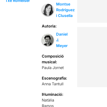
Txe Romeiser
Montse
Rodríguez
i Clusella
Autoria:
Daniel
J.
Meyer
Composició
musical:
Paula Jornet
Escenografia:
Anna Tantull
Il·luminació:
Natàlia
Ramos