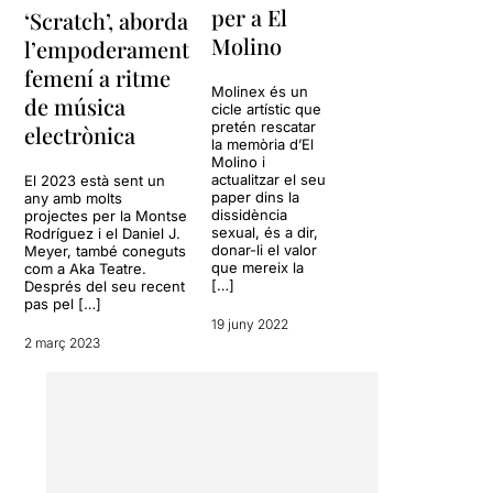
per a El
‘Scratch’, aborda
Molino
l’empoderament
femení a ritme
Molinex és un
de música
cicle artístic que
pretén rescatar
electrònica
la memòria d’El
Molino i
actualitzar el seu
El 2023 està sent un
paper dins la
any amb molts
dissidència
projectes per la Montse
sexual, és a dir,
Rodríguez i el Daniel J.
donar-li el valor
Meyer, també coneguts
que mereix la
com a Aka Teatre.
[…]
Després del seu recent
pas pel […]
19 juny 2022
2 març 2023