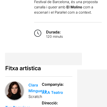
Festival de Barcelona, és una proposta
canalla i
queer
amb
El Molino
com a
escenari i el Paral·lel com a context.
Durada:
120 minuts
Fitxa artística
Companyia:
Clara
Mingueza
AKA Teatro
Scratch
Direcció: