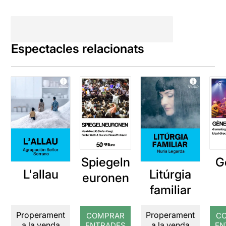
Espectacles relacionats
Spiegeln
G
L'allau
Litúrgia
euronen
familiar
Properament
Properament
COMPRAR
C
a la venda
a la venda
ENTRADES
EN