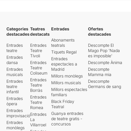
Categories
Teatres
Entrades
Ofertes
destacades
destacats
destacades
Abonaments
Entrades
Entrades
teatrals
Descompte El
teatre
Teatre
Mago Pop 'Nada
Tiquets Regal
Tívoli
es imposible'
Entrades
Entrades
dansa
Entrades
Descompte Ànima
espectacles a
Teatre
Entrades
Madrid
Descompte
Coliseum
musicals
Mamma mia
Millors monòlegs
Entrades
Entrades
Descompte
Millors musicals
Teatre
teatre
Germans de sang
Millors espectacles
Borràs
infantil
familiars
Entrades
Entrades
Black Friday
Teatre
òpera
Teatral
Romea
Entrades
Guanya entrades
Entrades
improvisació
de teatre gratis -
La
Entrades
concursos
Villarroel
monòlegs