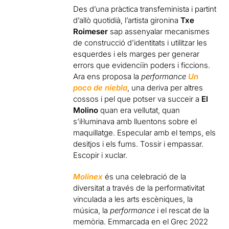
Des d’una pràctica transfeminista i partint
d’allò quotidià, l’artista gironina
Txe
Roimeser
sap assenyalar mecanismes
de construcció d’identitats i utilitzar les
esquerdes i els marges per generar
errors que evidenciïn poders i ficcions.
Ara ens proposa la
performance
Un
poco de niebla
, una deriva per altres
cossos i pel que potser va succeir a
El
Molino
quan era vellutat, quan
s’il·luminava amb lluentons sobre el
maquillatge. Especular amb el temps, els
desitjos i els fums. Tossir i empassar.
Escopir i xuclar.
Molinex
és una celebració de la
diversitat a través de la performativitat
vinculada a les arts escèniques, la
música, la
performance
i el rescat de la
memòria. Emmarcada en el Grec 2022