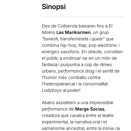
Sinopsi
Des de Collserola baixaran fins a
El
Molino
Las Marikarmen
, un grup
“travesti, transfeminista i
queer
” que
combina hip-hop, trap, pop electrònic i
enèrgics saxofons. En directe, conviden
el públic a endinsar-se en un món de
fantasia i purpurina a cop de ritmes
urbans,
performance
drag
i el sentit de
l’humor més combatiu contra
l’heteropatriarcat i la cisnormalitat.
Ladyboys
al poder!
Abans assistirem a una imprevisible
performance
de
Marga Socias
,
creadora que cavalca entre el teatre
experimental, la narrativa oral i el
xamanisme ancestral, entre la ironia i la