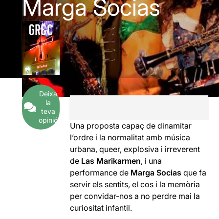
Marga Socias
Deixa
la
teva
opinió
Una proposta capaç de dinamitar
l’ordre i la normalitat amb música
urbana, queer, explosiva i irreverent
de
Las Marikarmen
, i una
performance de
Marga Socias
que fa
servir els sentits, el cos i la memòria
per convidar-nos a no perdre mai la
curiositat infantil.