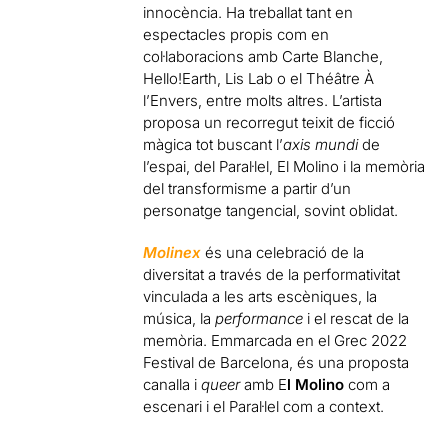
innocència. Ha treballat tant en
espectacles propis com en
col·laboracions amb Carte Blanche,
Hello!Earth, Lis Lab o el Théâtre À
l’Envers, entre molts altres. L’artista
proposa un recorregut teixit de ficció
màgica tot buscant l’
axis mundi
de
l’espai, del Paral·lel, El Molino i la memòria
del transformisme a partir d’un
personatge tangencial, sovint oblidat.
Molinex
és una celebració de la
diversitat a través de la performativitat
vinculada a les arts escèniques, la
música, la
performance
i el rescat de la
memòria. Emmarcada en el Grec 2022
Festival de Barcelona, és una proposta
canalla i
queer
amb E
l Molino
com a
escenari i el Paral·lel com a context.