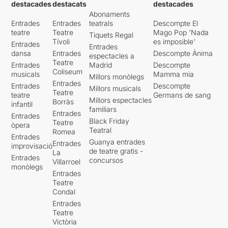
destacades
destacats
destacades
Abonaments
Entrades
Entrades
teatrals
Descompte El
teatre
Teatre
Mago Pop 'Nada
Tiquets Regal
Tívoli
es imposible'
Entrades
Entrades
dansa
Entrades
Descompte Ànima
espectacles a
Teatre
Entrades
Madrid
Descompte
Coliseum
musicals
Mamma mia
Millors monòlegs
Entrades
Entrades
Descompte
Millors musicals
Teatre
teatre
Germans de sang
Millors espectacles
Borràs
infantil
familiars
Entrades
Entrades
Black Friday
Teatre
òpera
Teatral
Romea
Entrades
Guanya entrades
Entrades
improvisació
de teatre gratis -
La
Entrades
concursos
Villarroel
monòlegs
Entrades
Teatre
Condal
Entrades
Teatre
Victòria