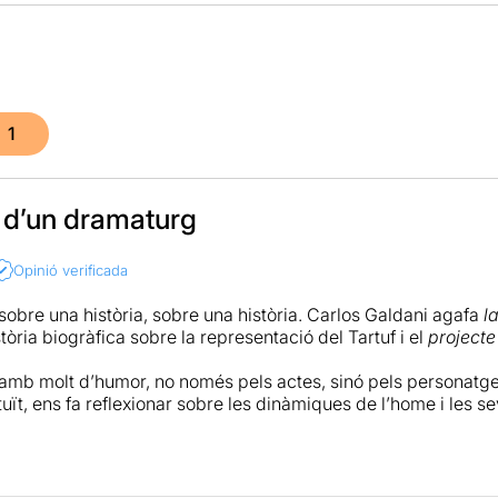
1
a d’un dramaturg
Opinió verificada
 sobre una història, sobre una història. Carlos Galdani agafa
l
tòria biogràfica sobre la representació del Tartuf i el
projecte
 amb molt d’humor, no només pels actes, sinó pels personatges
tuït, ens fa reflexionar sobre les dinàmiques de l’home i les s
s anys, cada cop trobem menys persones dalt dels escenaris
ó d’una obra, i més a un teatre petit com l’Eòlia.
És cert qu
an acompanyats de la representació d’un clàssic. Pot ser, per