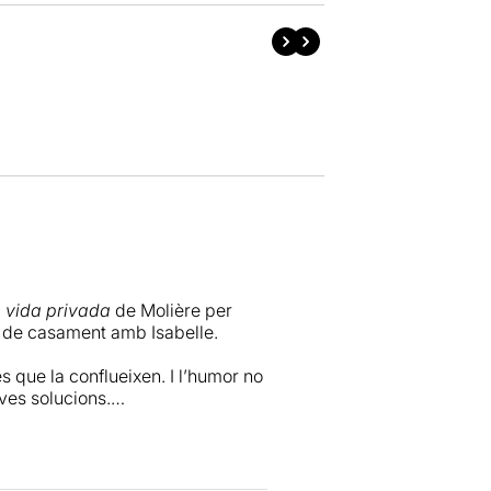
a vida privada
de Molière per
de casament amb Isabelle.
 que la conflueixen. I l’humor no
eves solucions.
,
és rar trobar nou actors per la
e quan es donen aquestes
què en aquells moments el teatre