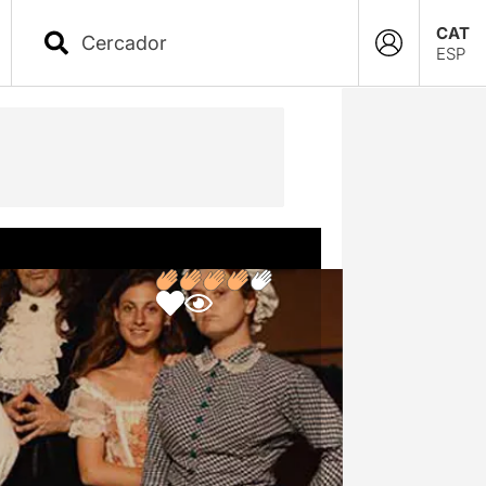
CAT
ESP