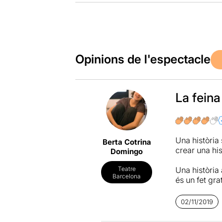
Opinions de l'espectacle
La fein
Una història
Berta Cotrina
crear una his
Domingo
Una història
Teatre
Barcelona
és un fet gra
Des de fa un
02/11/2019
representaci
situacions v