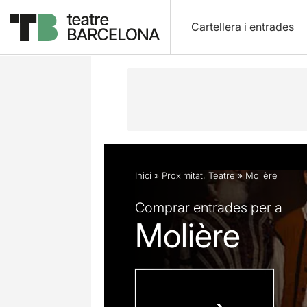
Cartellera i entrades
Descripció
Fitxa artística
Fotos i 
Inici
»
Proximitat
,
Teatre
»
Molière
Comprar entrades per a
Molière