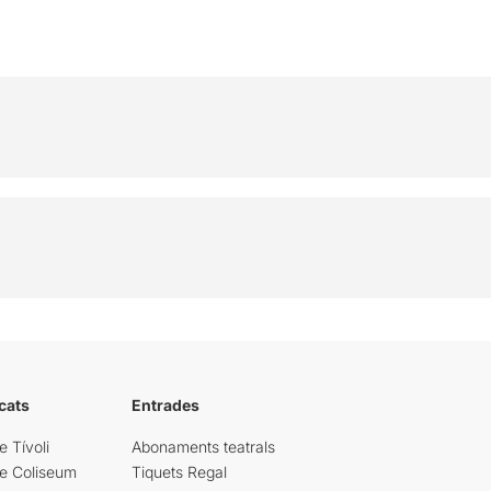
cats
Entrades
e Tívoli
Abonaments teatrals
re Coliseum
Tiquets Regal