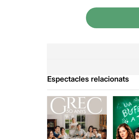
tenia un val
Nou actors, 
que s’encarre
ressò, un pun
Tots venim d
Espectacles relacionats