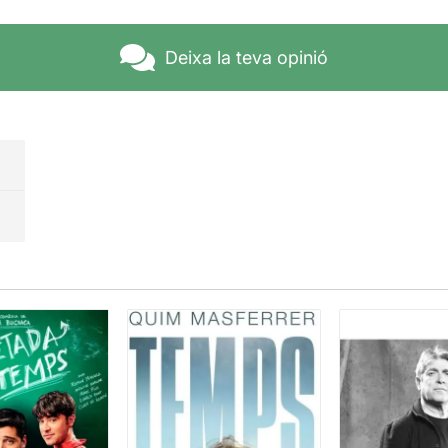
or que deixava de banda la preocupació dels sous.
d’un gran rang d’edat, fan una molt bona execució, un bon
rec
Deixa la teva opinió
ga a donar vida al vers en temps digitals, un festival de teat
t de trobada per descobrir, conèixer i profunditzar.
els clàssics.