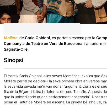
Molière
, de
Carlo Goldoni
, es portat a escena per la
Compa
Companyia de Teatre en Vers de Barcelona
, i anteriorme
Sagristà-Ollé.
Sinopsi
E
l mateix Carlo Goldoni, a les seves Memòries, explica què és el 
Molière per tal de dedicar-li la seva primera obra en versos ma
la seva vida privada me’n van donar l’argument. L’una és el se
filla de la Béjard; i l’altra la defensa del seu Tartuffe. Aquests dos
que la unitat d’acció queda perfectament observada”. Nosaltres
posar el Tartuf de Molière en escena. La pirueta bé s’ho val, oi