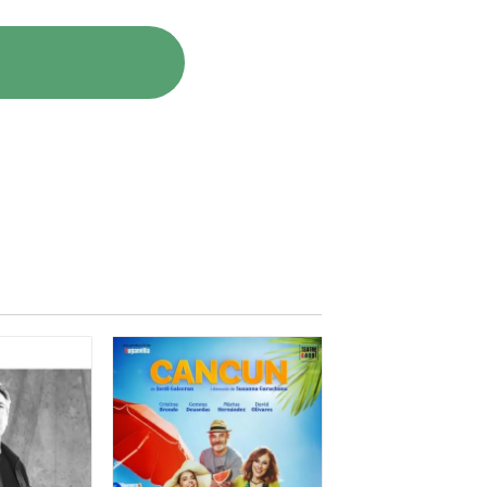
ital
de versos. Una companyia
re que hauria de tenir molt més