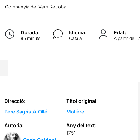
Companyia del Vers Retrobat
Durada:
Idioma:
Edat:
85 minuts
Català
A partir de 1
Direcció:
Títol original:
Pere Sagristà-Ollé
Molière
Autoria:
Any del text:
1751
Carlo Goldoni