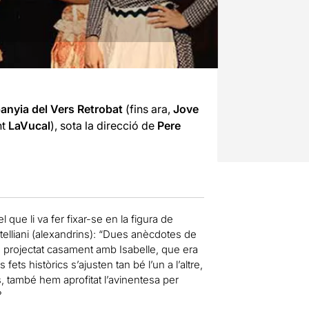
nyia del Vers Retrobat
(fins ara,
Jove
nt
LaVucal
), sota la direcció de
Pere
que li va fer fixar-se en la figura de
rtelliani (alexandrins): “Dues anècdotes de
u projectat casament amb Isabelle, que era
 fets històrics s’ajusten tan bé l’un a l’altre,
, també hem aprofitat l’avinentesa per
?