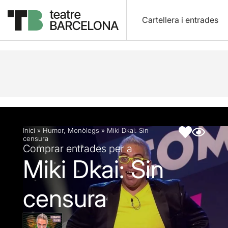
Cartellera i entrades
Descripció
Fitxa artística
Inici
»
Humor
,
Monòlegs
»
Miki Dkai: Sin
censura
Comprar entrades per a
Miki Dkai: Sin
censura