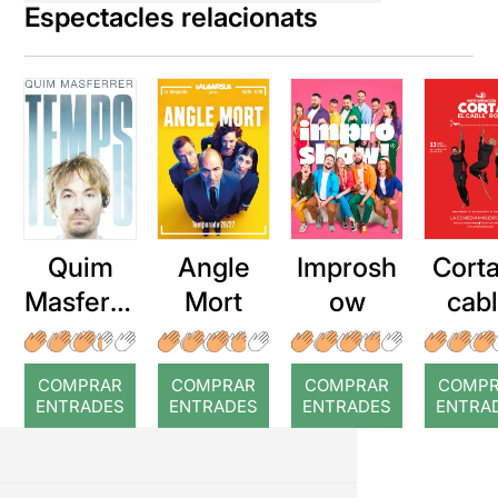
Espectacles relacionats
Quim
Angle
Improsh
Corta
Masferre
Mort
ow
cab
r: Temps
roj
COMPRAR
COMPRAR
COMPRAR
COMP
ENTRADES
ENTRADES
ENTRADES
ENTRA