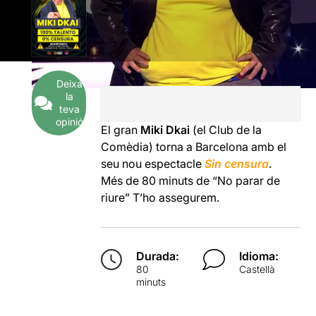
Deixa
la
teva
opinió
El gran
Miki Dkai
(el Club de la
Comèdia) torna a Barcelona amb el
seu nou espectacle
Sin censura
.
Més de 80 minuts de “No parar de
riure” T’ho assegurem.
Durada:
Idioma:
80
Castellà
minuts