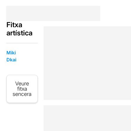
Fitxa
artística
Miki
Dkai
Veure
fitxa
sencera