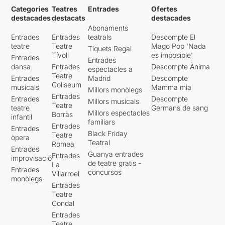
Categories
Teatres
Entrades
Ofertes
destacades
destacats
destacades
Abonaments
Entrades
Entrades
teatrals
Descompte El
teatre
Teatre
Mago Pop 'Nada
Tiquets Regal
Tívoli
es imposible'
Entrades
Entrades
dansa
Entrades
Descompte Ànima
espectacles a
Teatre
Entrades
Madrid
Descompte
Coliseum
musicals
Mamma mia
Millors monòlegs
Entrades
Entrades
Descompte
Millors musicals
Teatre
teatre
Germans de sang
Millors espectacles
Borràs
infantil
familiars
Entrades
Entrades
Black Friday
Teatre
òpera
Teatral
Romea
Entrades
Guanya entrades
Entrades
improvisació
de teatre gratis -
La
Entrades
concursos
Villarroel
monòlegs
Entrades
Teatre
Condal
Entrades
Teatre