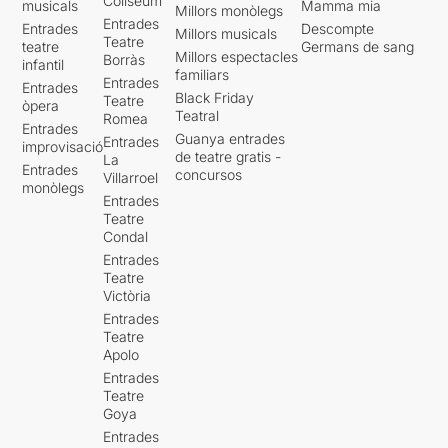
Coliseum
musicals
Mamma mia
Millors monòlegs
Entrades
Entrades
Descompte
Millors musicals
Teatre
teatre
Germans de sang
Millors espectacles
Borràs
infantil
familiars
Entrades
Entrades
Black Friday
Teatre
òpera
Teatral
Romea
Entrades
Guanya entrades
Entrades
improvisació
de teatre gratis -
La
Entrades
concursos
Villarroel
monòlegs
Entrades
Teatre
Condal
Entrades
Teatre
Victòria
Entrades
Teatre
Apolo
Entrades
Teatre
Goya
Entrades