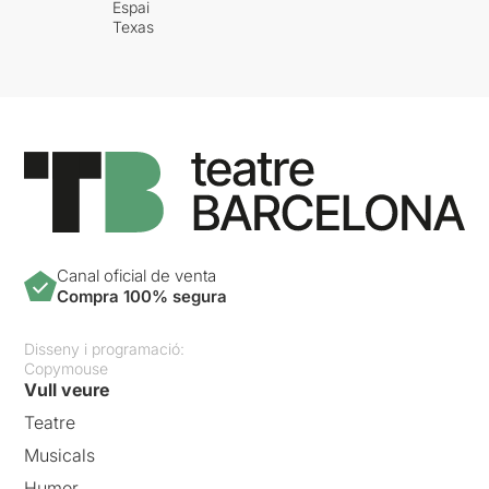
Espai
Texas
Canal oficial de venta
Compra 100% segura
Disseny i programació:
Copymouse
Vull veure
Teatre
Musicals
Humor