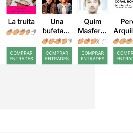
La truita
Una
Quim
Per
bufetada
Masferre
Arqui
a temps
r: Temps
: Cor
romp
COMPRAR
COMPRAR
COMPRAR
COMP
ENTRADES
ENTRADES
ENTRADES
ENTRA