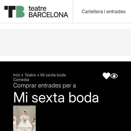
Cartellera i entrades
Descripció
Fitxa artística
Inici
»
Teatre
»
Mi sexta boda
Comèdia
Comprar entrades per a
Mi sexta boda