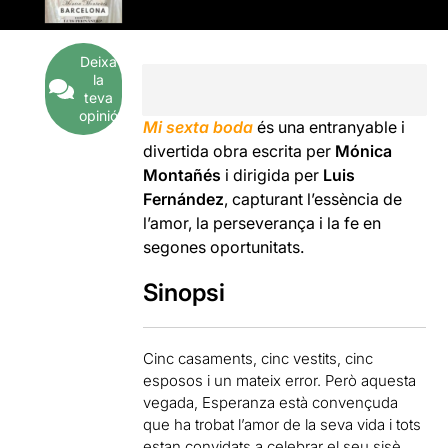
Deixa
la
teva
opinió
Mi sexta boda
és una entranyable i
divertida obra escrita per
Mónica
Montañés
i dirigida per
Luis
Fernández
, capturant l’essència de
l’amor, la perseverança i la fe en
segones oportunitats.
Sinopsi
Cinc casaments, cinc vestits, cinc
esposos i un mateix error. Però aquesta
vegada, Esperanza està convençuda
que ha trobat l’amor de la seva vida i tots
estan convidats a celebrar el seu sisè