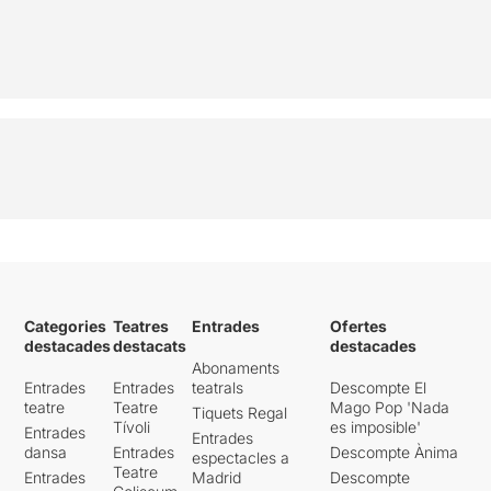
Categories
Teatres
Entrades
Ofertes
destacades
destacats
destacades
Abonaments
Entrades
Entrades
teatrals
Descompte El
teatre
Teatre
Mago Pop 'Nada
Tiquets Regal
Tívoli
es imposible'
Entrades
Entrades
dansa
Entrades
Descompte Ànima
espectacles a
Teatre
Entrades
Madrid
Descompte