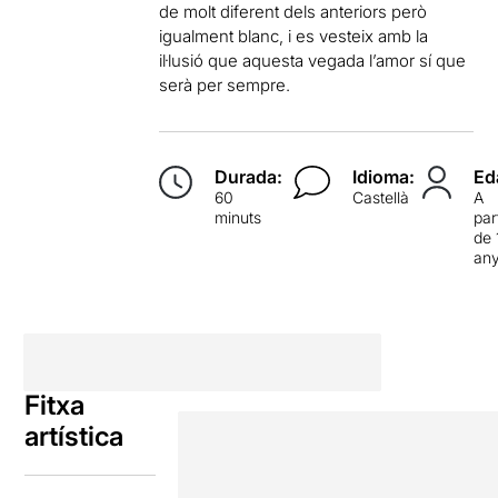
de molt diferent dels anteriors però
igualment blanc, i es vesteix amb la
il·lusió que aquesta vegada l’amor sí que
serà per sempre.
Durada:
Idioma:
Ed
60
Castellà
A
minuts
par
de 
an
Fitxa
artística