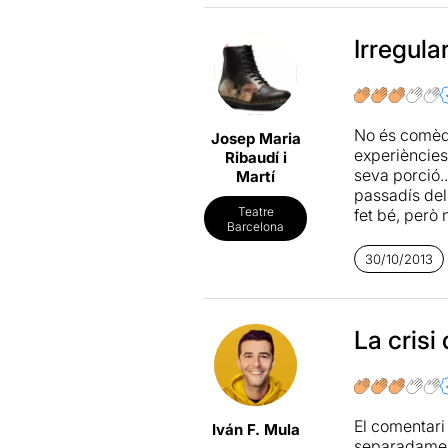
Irregula
No és comèdi
Josep Maria
experiències
Ribaudí i
seva porció..
Martí
passadís dels
Teatre
fet bé, però 
Barcelona
les cartes pe
30/10/2013
La crisi
El comentari
Iván F. Mula
separadament