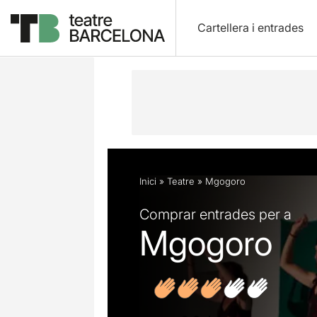
Cartellera i entrades
Descripció
Fitxa artística
Fotos i 
Inici
»
Teatre
»
Mgogoro
Comprar entrades per a
Mgogoro