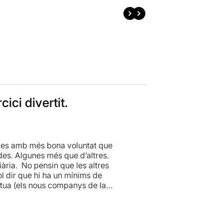
ici divertit.
gades amb més bona voluntat que
des. Algunes més que d’altres.
iària. No pensin que les altres
ol dir que hi ha un mínims de
actua (els nous companys de la
 tarannà burgeset. Quan planifiqueu