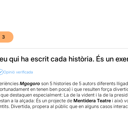
3
u qui ha escrit cada història. És un exerc
Opinió verificada
eriències
Mgogoro
son 5 histories de 5 autors diferents lli
ortunadament en tenen ben poca) i que resulten força diverti
 que destaquen especialment: La de la vident i la de la presid
estan a la alçada: És un projecte de
Mentidera Teatre
i això v
antits. Divertida, propera al públic que en alguns casos inter
i amb aquell punt de cinisme crític que tan bé li va al nostre
vembre, teniu-la en compte.