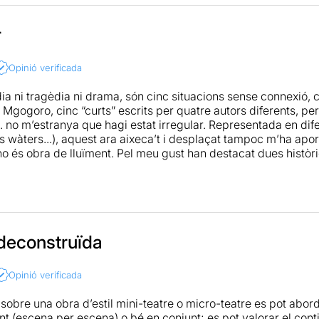
r
Opinió verificada
a ni tragèdia ni drama, són cinc situacions sense connexió, 
 Mgogoro, cinc “curts” escrits per quatre autors diferents, pe
. no m’estranya que hagi estat irregular. Representada en difere
 wàters...), aquest ara aixeca’t i desplaçat tampoc m’ha aport
no és obra de lluïment. Pel meu gust han destacat dues històrie
r telèfon i el de la convicta que està a la presó. El públic ha sor
 deconstruïda
Opinió verificada
 sobre una obra d’estil mini-teatre o micro-teatre es pot abor
 (escena per escena) o bé en conjunt; es pot valorar el contin