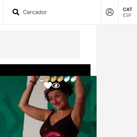
CAT
ESP