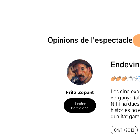
Opinions de l'espectacle
Endevine
Les cinc exp
Fritz Zepunt
vergonya (af
N'hi ha dues
Teatre
Barcelona
històries no 
qualitat gar
presidiària) 
el mes de no
04/11/2013