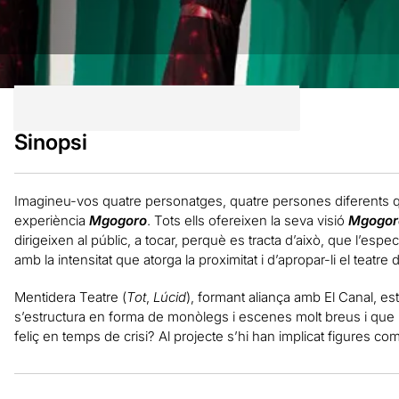
Sinopsi
Imagineu-vos quatre personatges, quatre persones diferents qu
experiència
Mgogoro
. Tots ells ofereixen la seva visió
Mgogor
dirigeixen al públic, a tocar, perquè es tracta d’això, que l’esp
amb la intensitat que atorga la proximitat i d’apropar-li el teatr
Mentidera Teatre (
Tot
,
Lúcid
), formant aliança amb El Canal, e
s’estructura en forma de monòlegs i escenes molt breus i que
feliç en temps de crisi? Al projecte s’hi han implicat figures 