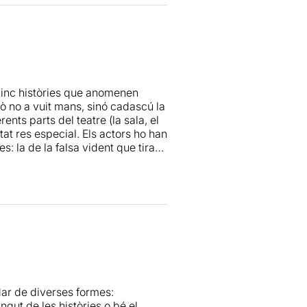
cinc històries que anomenen
rò no a vuit mans, sinó cadascú la
nts parts del teatre (la sala, el
at res especial. Els actors ho han
s: la de la falsa vident que tira
tit força satisfet.
dar de diverses formes:
gut de les històries o bé el