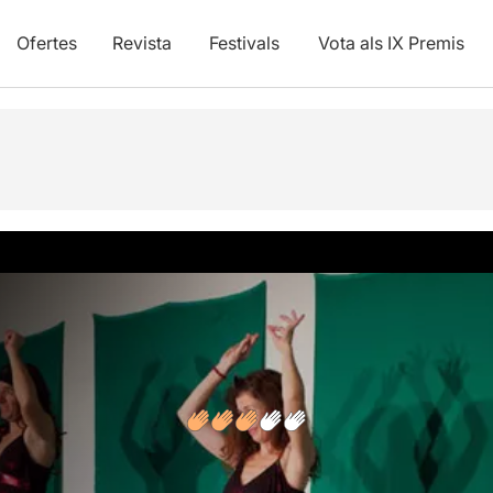
Ofertes
Revista
Festivals
Vota als IX Premis
vídeos
Opinions