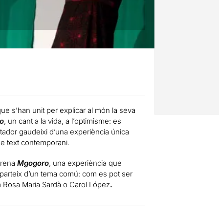
e s’han unit per explicar al món la seva
o
, un cant a la vida, a l’optimisme: es
ectador gaudeixi d’una experiència única
e de text contemporani.
strena
Mgogoro
, una experiència que
 parteix d’un tema comú: com es pot ser
com Rosa Maria Sardà o Carol López
.