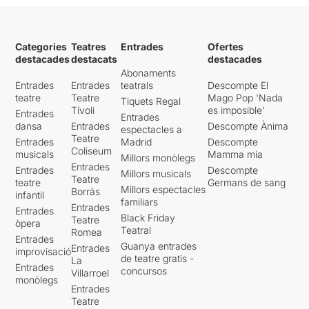
Categories
Teatres
Entrades
Ofertes
destacades
destacats
destacades
Abonaments
Entrades
Entrades
teatrals
Descompte El
teatre
Teatre
Mago Pop 'Nada
Tiquets Regal
Tívoli
es imposible'
Entrades
Entrades
dansa
Entrades
Descompte Ànima
espectacles a
Teatre
Entrades
Madrid
Descompte
Coliseum
musicals
Mamma mia
Millors monòlegs
Entrades
Entrades
Descompte
Millors musicals
Teatre
teatre
Germans de sang
Millors espectacles
Borràs
infantil
familiars
Entrades
Entrades
Black Friday
Teatre
òpera
Teatral
Romea
Entrades
Guanya entrades
Entrades
improvisació
de teatre gratis -
La
Entrades
concursos
Villarroel
monòlegs
Entrades
Teatre