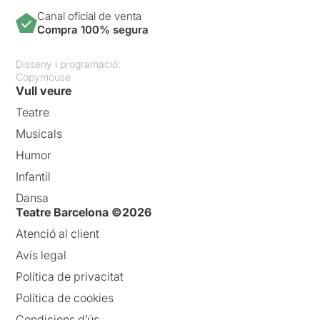
Canal oficial de venta
Compra 100% segura
Disseny i programació:
Copymouse
Vull veure
Teatre
Musicals
Humor
Infantil
Dansa
Teatre Barcelona ©2026
Atenció al client
Avís legal
Política de privacitat
Política de cookies
Condicions d’ús