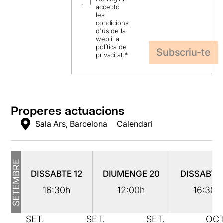
accepto
les
condicions
d'ús
de la
web i la
política de
privacitat
.
*
Properes actuacions
Sala Ars, Barcelona
Calendari
SETEMBRE
DISSABTE
12
DIUMENGE
20
DISSABT
16:30h
12:00h
16:30h
SET.
SET.
SET.
OCT