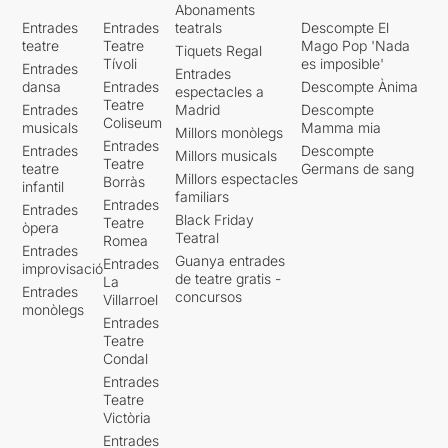
Abonaments
Entrades
Entrades
teatrals
Descompte El
teatre
Teatre
Mago Pop 'Nada
Tiquets Regal
Tívoli
es imposible'
Entrades
Entrades
dansa
Entrades
Descompte Ànima
espectacles a
Teatre
Entrades
Madrid
Descompte
Coliseum
musicals
Mamma mia
Millors monòlegs
Entrades
Entrades
Descompte
Millors musicals
Teatre
teatre
Germans de sang
Millors espectacles
Borràs
infantil
familiars
Entrades
Entrades
Black Friday
Teatre
òpera
Teatral
Romea
Entrades
Guanya entrades
Entrades
improvisació
de teatre gratis -
La
Entrades
concursos
Villarroel
monòlegs
Entrades
Teatre
Condal
Entrades
Teatre
Victòria
Entrades