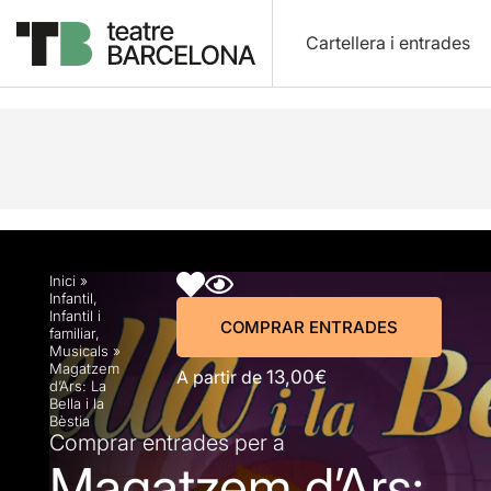
Cartellera i entrades
Descripció
Horaris
Fitxa artística
Info pràctic
Inici
»
Infantil
,
Infantil i
COMPRAR ENTRADES
familiar
,
Musicals
»
Magatzem
A partir de
13,00€
d’Ars: La
Bella i la
Bèstia
Comprar entrades per a
Magatzem d’Ars: