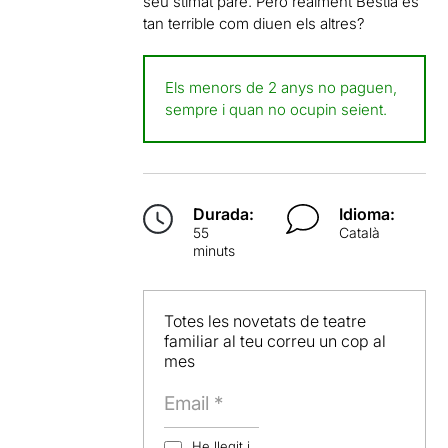
seu stimat pare. Però realment Bèstia és
tan terrible com diuen els altres?
Els menors de 2 anys no paguen,
sempre i quan no ocupin seient.
Durada:
Idioma:
55
Català
minuts
Totes les novetats de teatre
familiar al teu correu un cop al
mes
He llegit i