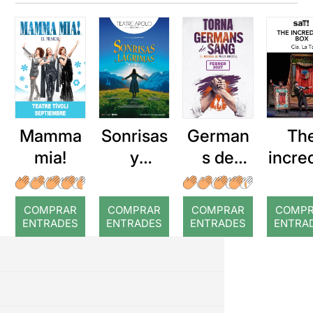
Mamma
Sonrisas
German
Th
mia!
y
s de
incre
lágrimas
sang
e b
COMPRAR
COMPRAR
COMPRAR
COMP
ENTRADES
ENTRADES
ENTRADES
ENTRA