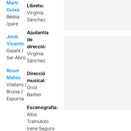
Martí
Libreto:
Guixà
Virgínia
Bèstia
Sànchez
/pare
Ajudantia
Jordi
de
Vicente
direcció:
Galant /
Virgínia
Ser Àbric
Sànchez
Roser
Direcció
Mateo
musical:
Vilatans /
Oriol
Bruixa /
Barber
Espurna
Escenografia:
Alba
Tramútolo
Irene Segura