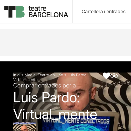
Cartellera i entrades
Descripció
Fitxa artística
Articles
Inici
»
Màgia
,
Teatre on-line
»
Luis Pardo:
Virtual_mente
Comprar entrades per a
Luis Pardo:
Virtual_mente