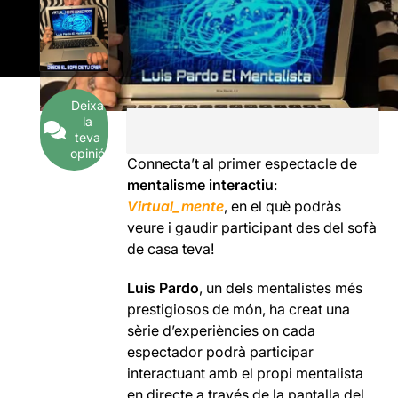
Deixa
la
teva
opinió
Connecta’t al primer espectacle de
mentalisme interactiu
:
Virtual_ment
e
, en el què podràs
veure i gaudir participant des del sofà
de casa teva!
Luis Pardo
, un dels mentalistes més
prestigiosos de món, ha creat una
sèrie d’experiències on cada
espectador podrà participar
interactuant amb el propi mentalista
en directe a través de la pantalla del