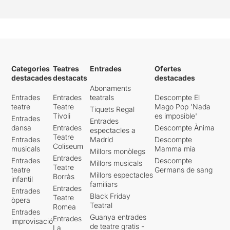
Categories
Teatres
Entrades
Ofertes
destacades
destacats
destacades
Abonaments
Entrades
Entrades
teatrals
Descompte El
teatre
Teatre
Mago Pop 'Nada
Tiquets Regal
Tívoli
es imposible'
Entrades
Entrades
dansa
Entrades
Descompte Ànima
espectacles a
Teatre
Entrades
Madrid
Descompte
Coliseum
musicals
Mamma mia
Millors monòlegs
Entrades
Entrades
Descompte
Millors musicals
Teatre
teatre
Germans de sang
Millors espectacles
Borràs
infantil
familiars
Entrades
Entrades
Black Friday
Teatre
òpera
Teatral
Romea
Entrades
Guanya entrades
Entrades
improvisació
de teatre gratis -
La