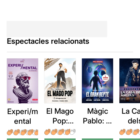
Espectacles relacionats
El Mago
Màgic
La C
Experi/m
Pop:
Pablo: El
del
ental
Nada es
gran
Ànge