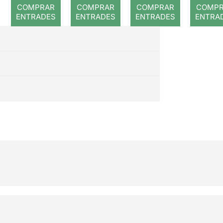
imposibl
repte
COMPRAR
COMPRAR
COMPRAR
COMP
e
ENTRADES
ENTRADES
ENTRADES
ENTRA