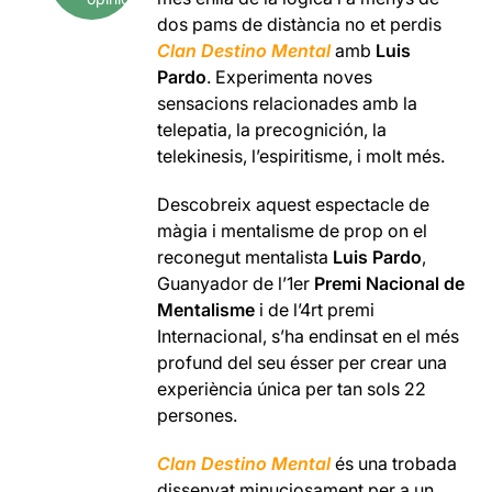
dos pams de distància no et perdis
Clan Destino Mental
amb
Luis
Pardo
. Experimenta noves
sensacions relacionades amb la
telepatia, la precognición, la
telekinesis, l’espiritisme, i molt més.
Descobreix aquest espectacle de
màgia i mentalisme de prop on el
reconegut mentalista
Luis Pardo
,
Guanyador de l’1er
Premi Nacional de
Mentalisme
i de l’4rt premi
Internacional, s’ha endinsat en el més
profund del seu ésser per crear una
experiència única per tan sols 22
persones.
Clan Destino Mental
és una trobada
dissenyat minuciosament per a un