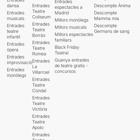
Entrades
dansa
Entrades
Descompte Ànima
espectacles a
Teatre
Entrades
Madrid
Descompte
Coliseum
musicals
Mamma mia
Millors monòlegs
Entrades
Entrades
Descompte
Millors musicals
Teatre
teatre
Germans de sang
Millors espectacles
Borràs
infantil
familiars
Entrades
Entrades
Black Friday
Teatre
òpera
Teatral
Romea
Entrades
Guanya entrades
Entrades
improvisació
de teatre gratis -
La
Entrades
concursos
Villarroel
monòlegs
Entrades
Teatre
Condal
Entrades
Teatre
Victòria
Entrades
Teatre
Apolo
Entrades