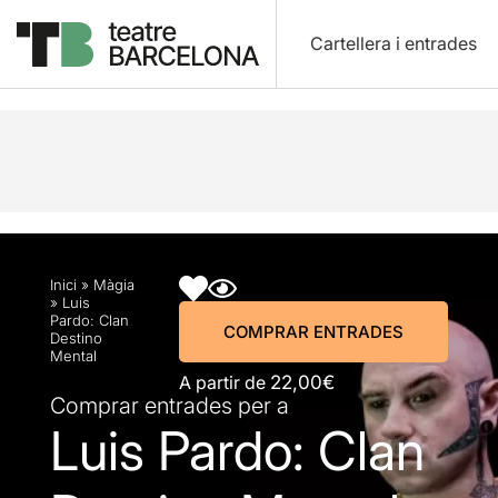
Cartellera i entrades
Descripció
Horaris
Fitxa artística
Info pràctic
Inici
»
Màgia
»
Luis
Pardo: Clan
COMPRAR ENTRADES
Destino
Mental
A partir de
22,00€
Comprar entrades per a
Luis Pardo: Clan