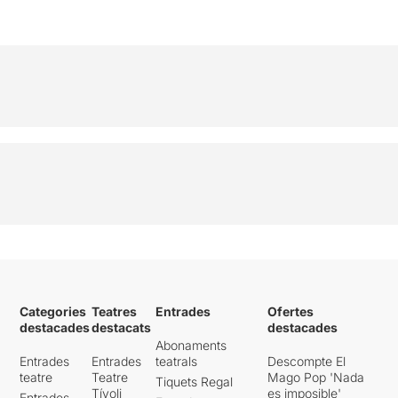
Categories
Teatres
Entrades
Ofertes
destacades
destacats
destacades
Abonaments
Entrades
Entrades
teatrals
Descompte El
teatre
Teatre
Mago Pop 'Nada
Tiquets Regal
Tívoli
es imposible'
Entrades