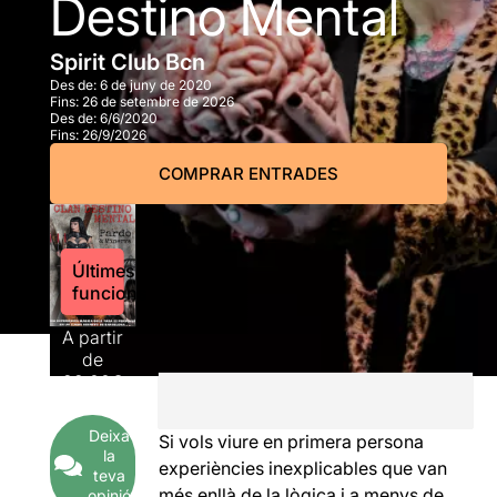
Destino Mental
Spirit Club Bcn
Des de:
6 de juny de 2020
Fins:
26 de setembre de 2026
Des de:
6/6/2020
Fins:
26/9/2026
COMPRAR ENTRADES
Últimes
funcions
A partir
de
22,00€
Deixa
Si vols viure en primera persona
la
experiències inexplicables que van
teva
més enllà de la lògica i a menys de
opinió