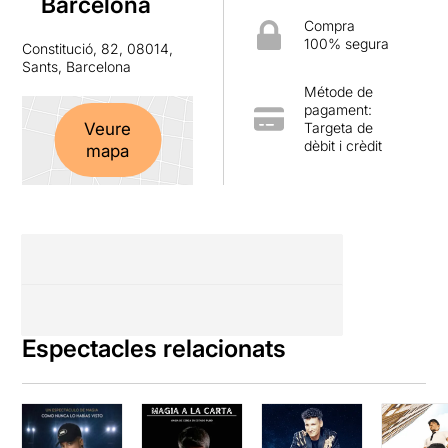
Barcelona
Compra
100% segura
Constitució, 82, 08014,
Sants, Barcelona
Métode de
pagament:
Targeta de
Veure
dèbit i crèdit
mapa
Espectacles relacionats