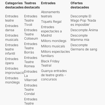
Categories
Teatres
Entrades
Ofertes
destacades
destacats
destacades
Abonaments
Entrades
Entrades
teatrals
Descompte El
teatre
Teatre
Mago Pop 'Nada
Tiquets Regal
Tívoli
es imposible'
Entrades
Entrades
dansa
Entrades
Descompte Ànima
espectacles a
Teatre
Entrades
Madrid
Descompte
Coliseum
musicals
Mamma mia
Millors monòlegs
Entrades
Entrades
Descompte
Millors musicals
Teatre
teatre
Germans de sang
Millors espectacles
Borràs
infantil
familiars
Entrades
Entrades
Black Friday
Teatre
òpera
Teatral
Romea
Entrades
Guanya entrades
Entrades
improvisació
de teatre gratis -
La
Entrades
concursos
Villarroel
monòlegs
Entrades
Teatre
Condal
Entrades
Teatre