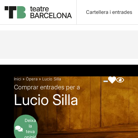
Cartellera i entrades
Descripció
Fitxa artística
Fotos i vídeos
Inici
»
Òpera
»
Lucio Silla
Comprar entrades per a
Lucio Silla
Deixa
la
teva
opinió