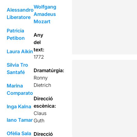
Wolfgang
Alessandro
Amadeus
Liberatore
Mozart
Patricia
Any
Petibon
del
text:
Laura Aikin
1772
Silvia Tro
Dramatúrgia:
Santafé
Ronny
Dietrich
Marina
Comparato
Direcció
escènica:
Inga Kalna
Claus
Iano Tamar
Guth
Ofèlia Sala
Direcció