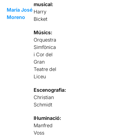
musical:
María José
Harry
Moreno
Bicket
Músics:
Orquestra
Simfònica
i Cor del
Gran
Teatre del
Liceu
Escenografia:
Christian
Schmidt
Il·luminació:
Manfred
Voss