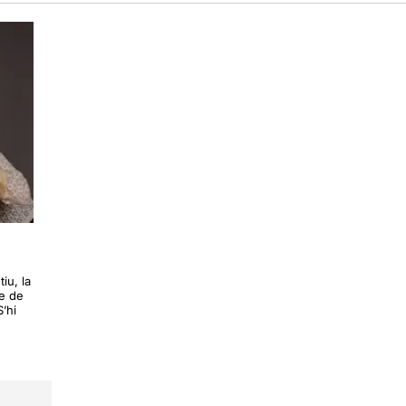
iu, la
le de
’hi