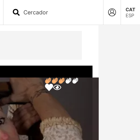
CAT
ESP