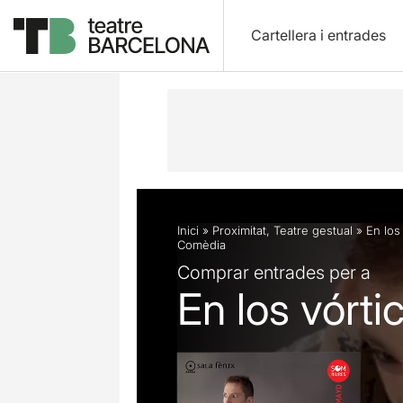
Cartellera i entrades
Descripció
Fitxa artística
Fotos i 
Inici
»
Proximitat
,
Teatre gestual
»
En los
Comèdia
Comprar entrades per a
En los vórti