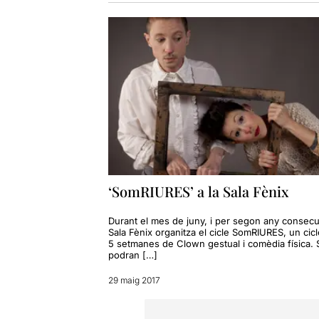
‘SomRIURES’ a la Sala Fènix
Durant el mes de juny, i per segon any consecut
Sala Fènix organitza el cicle SomRIURES, un cic
5 setmanes de Clown gestual i comèdia física. S
podran […]
29 maig 2017