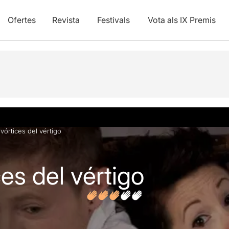
Ofertes
Revista
Festivals
Vota als IX Premis
vídeos
Opinions
Articles
 vórtices del vértigo
ces del vértigo