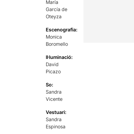
María
García de
Oteyza
Escenografia:
Monica
Boromello
Il·luminació:
David
Picazo
So:
Sandra
Vicente
Vestuari:
Sandra
Espinosa