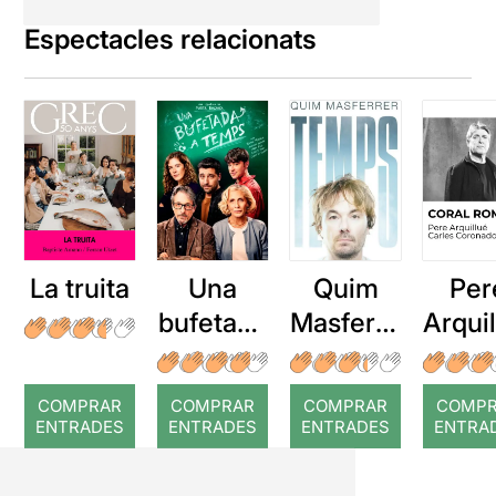
Espectacles relacionats
La truita
Una
Quim
Per
bufetada
Masferre
Arqui
a temps
r: Temps
: Cor
romp
COMPRAR
COMPRAR
COMPRAR
COMP
ENTRADES
ENTRADES
ENTRADES
ENTRA