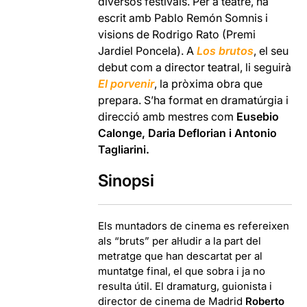
diversos festivals. Per a teatre, ha
escrit amb Pablo Remón Somnis i
visions de Rodrigo Rato (Premi
Jardiel Poncela). A
Los brutos
, el seu
debut com a director teatral, li seguirà
El porvenir
, la pròxima obra que
prepara. S’ha format en dramatúrgia i
direcció amb mestres com
Eusebio
Calonge, Daria Deflorian i Antonio
Tagliarini.
Sinopsi
Els muntadors de cinema es refereixen
als “bruts” per al·ludir a la part del
metratge que han descartat per al
muntatge final, el que sobra i ja no
resulta útil. El dramaturg, guionista i
director de cinema de Madrid
Roberto