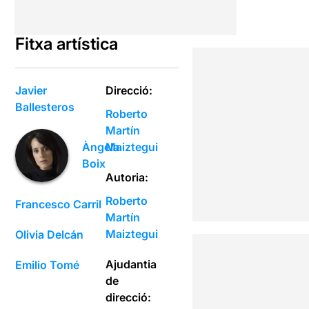
Fitxa artística
Javier
Direcció:
Ballesteros
Roberto
Martín
Maiztegui
Àngela
Boix
Autoria:
Roberto
Francesco Carril
Martín
Maiztegui
Olivia Delcán
Ajudantia
Emilio Tomé
de
direcció: