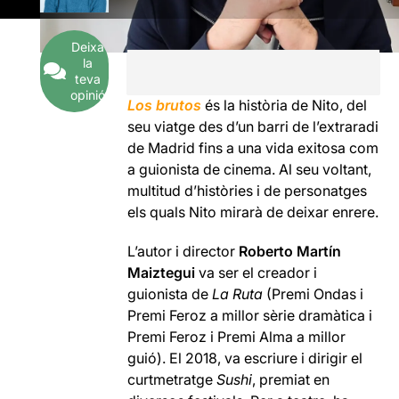
Deixa
la
teva
opinió
Los brutos
és la història de Nito, del
seu viatge des d’un barri de l’extraradi
de Madrid fins a una vida exitosa com
a guionista de cinema. Al seu voltant,
multitud d’històries i de personatges
els quals Nito mirarà de deixar enrere.
L’autor i director
Roberto Martín
Maiztegui
va ser el creador i
guionista de
La Ruta
(Premi Ondas i
Premi Feroz a millor sèrie dramàtica i
Premi Feroz i Premi Alma a millor
guió). El 2018, va escriure i dirigir el
curtmetratge
Sushi
, premiat en