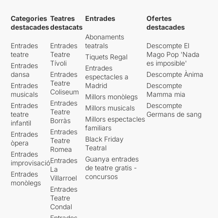
Categories
Teatres
Entrades
Ofertes
destacades
destacats
destacades
Abonaments
Entrades
Entrades
teatrals
Descompte El
teatre
Teatre
Mago Pop 'Nada
Tiquets Regal
Tívoli
es imposible'
Entrades
Entrades
dansa
Entrades
Descompte Ànima
espectacles a
Teatre
Entrades
Madrid
Descompte
Coliseum
musicals
Mamma mia
Millors monòlegs
Entrades
Entrades
Descompte
Millors musicals
Teatre
teatre
Germans de sang
Millors espectacles
Borràs
infantil
familiars
Entrades
Entrades
Black Friday
Teatre
òpera
Teatral
Romea
Entrades
Guanya entrades
Entrades
improvisació
de teatre gratis -
La
Entrades
concursos
Villarroel
monòlegs
Entrades
Teatre
Condal
Entrades