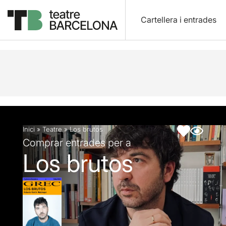
Cartellera i entrades
Descripció
Fitxa artística
Inici
»
Teatre
»
Los brutos
Comprar entrades per a
Los brutos