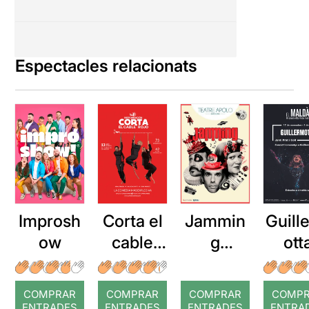
Espectacles relacionats
Improsh
Corta el
Jammin
Guill
ow
cable
g
ott
rojo
Sessions
COMPRAR
COMPRAR
COMPRAR
COMP
ENTRADES
ENTRADES
ENTRADES
ENTRA