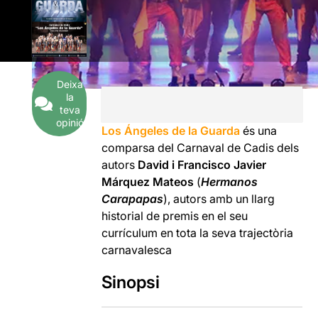
Deixa
la
teva
opinió
Los Ángeles de la Guarda
és una
comparsa del Carnaval de Cadis dels
autors
David i Francisco Javier
Márquez Mateos
(
Hermanos
Carapapas
), autors amb un llarg
historial de premis en el seu
currículum en tota la seva trajectòria
carnavalesca
Sinopsi