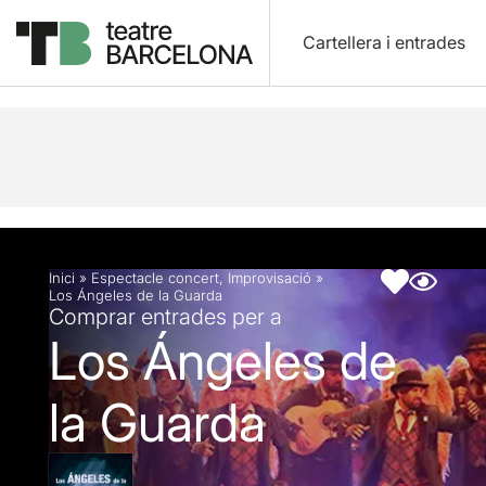
Cartellera i entrades
Descripció
Fitxa artística
Fotos i vídeos
Inici
»
Espectacle concert
,
Improvisació
»
Los Ángeles de la Guarda
Comprar entrades per a
Los Ángeles de
la Guarda