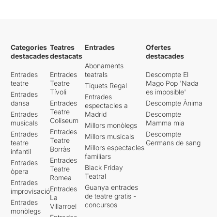
Categories
Teatres
Entrades
Ofertes
destacades
destacats
destacades
Abonaments
Entrades
Entrades
teatrals
Descompte El
teatre
Teatre
Mago Pop 'Nada
Tiquets Regal
Tívoli
es imposible'
Entrades
Entrades
dansa
Entrades
Descompte Ànima
espectacles a
Teatre
Entrades
Madrid
Descompte
Coliseum
musicals
Mamma mia
Millors monòlegs
Entrades
Entrades
Descompte
Millors musicals
Teatre
teatre
Germans de sang
Millors espectacles
Borràs
infantil
familiars
Entrades
Entrades
Black Friday
Teatre
òpera
Teatral
Romea
Entrades
Guanya entrades
Entrades
improvisació
de teatre gratis -
La
Entrades
concursos
Villarroel
monòlegs